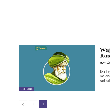
Waj
Ras
Hamdan
Ibn Ta
rasion
radika
INSPIRING
1
2