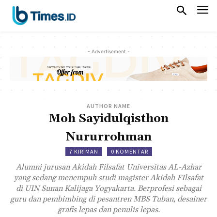
- Advertisement -
AUTHOR NAME
Moh Sayidulqisthon
Nururrohman
7 KIRIMAN
0 KOMENTAR
Alumni jurusan Akidah Filsafat Universitas AL-Azhar
yang sedang menempuh studi magister Akidah FIlsafat
di UIN Sunan Kalijaga Yogyakarta. Berprofesi sebagai
guru dan pembimbing di pesantren MBS Tuban, desainer
grafis lepas dan penulis lepas.