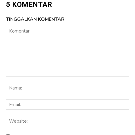
5 KOMENTAR
TINGGALKAN KOMENTAR
Komentar:
Na
Ema
Web