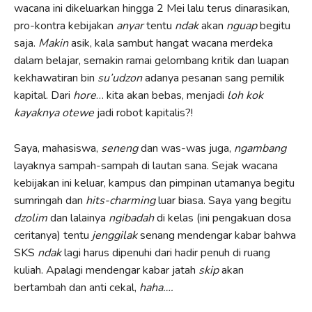
wacana ini dikeluarkan hingga 2 Mei lalu terus dinarasikan,
pro-kontra kebijakan
anyar
tentu
ndak
akan
nguap
begitu
saja.
Makin
asik, kala sambut hangat wacana merdeka
dalam belajar, semakin ramai gelombang kritik dan luapan
kekhawatiran bin
su’udzon
adanya pesanan sang pemilik
kapital. Dari
hore
… kita akan bebas, menjadi
loh kok
kayaknya otewe
jadi robot kapitalis?!
Saya, mahasiswa,
seneng
dan was-was juga,
ngambang
layaknya sampah-sampah di lautan sana. Sejak wacana
kebijakan ini keluar, kampus dan pimpinan utamanya begitu
sumringah dan
hits-charming
luar biasa. Saya yang begitu
dzolim
dan lalainya
ngibadah
di kelas (ini pengakuan dosa
ceritanya) tentu
jenggilak
senang mendengar kabar bahwa
SKS
ndak
lagi harus dipenuhi dari hadir penuh di ruang
kuliah. Apalagi mendengar kabar jatah
skip
akan
bertambah dan anti cekal,
haha….