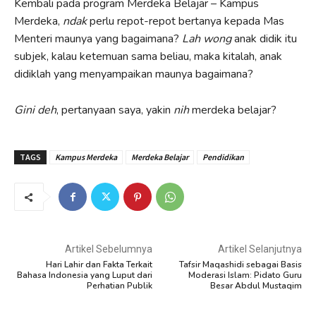
Kembali pada program Merdeka Belajar – Kampus
Merdeka,
ndak
perlu repot-repot bertanya kepada Mas
Menteri maunya yang bagaimana?
Lah wong
anak didik itu
subjek, kalau ketemuan sama beliau, maka kitalah, anak
didiklah yang menyampaikan maunya bagaimana?
Gini deh
, pertanyaan saya, yakin
nih
merdeka belajar?
TAGS
Kampus Merdeka
Merdeka Belajar
Pendidikan
Artikel Sebelumnya
Artikel Selanjutnya
Hari Lahir dan Fakta Terkait
Tafsir Maqashidi sebagai Basis
Bahasa Indonesia yang Luput dari
Moderasi Islam: Pidato Guru
Perhatian Publik
Besar Abdul Mustaqim