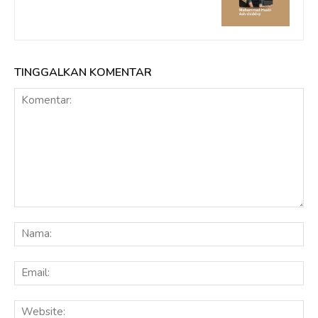
TINGGALKAN KOMENTAR
Komentar:
Na
Ema
Web