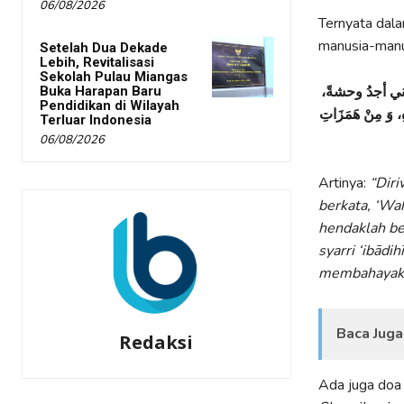
06/08/2026
Ternyata dala
manusia-manus
Setelah Dua Dekade
Lebih, Revitalisasi
Sekolah Pulau Miangas
إني أجدُ وحشةً
Buka Harapan Baru
Pendidikan di Wilayah
هِ، وَ مِنْ هَمَزَاتِ
Terluar Indonesia
06/08/2026
Artinya:
“Diri
berkata, ‘Wah
hendaklah ber
syarri ‘ibādi
membahayaka
Baca Juga
Redaksi
Ada juga doa 