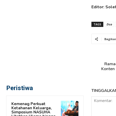
Editor: Sole
TAGS
Doa
Bagika
Ramad
Konten 
Peristiwa
TINGGALKA
Kemenag Perkuat
Ketahanan Keluarga,
Simposium NASUHA