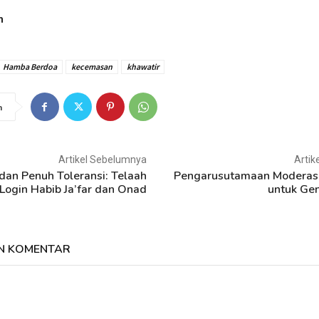
h
Hamba Berdoa
kecemasan
khawatir
n
Artikel Sebelumnya
Artik
an Penuh Toleransi: Telaah
Pengarusutamaan Moderas
Login Habib Ja’far dan Onad
untuk Ge
N KOMENTAR