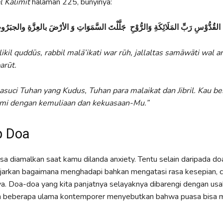
l Kalimit
halaman 225, bunyinya:
القُدُّوْسِ رَبِّ المَلَائِكَةِ وَالرُّوْحِ جَلَّلْتَ السَّمَوَاتِ وَ الأرْضَ بالعِزَّةِ والجبَرُو
kil quddūs, rabbil malā’ikati war rūh, jallaltas samāwāti wal ar
barūt.
suci Tuhan yang Kudus, Tuhan para malaikat dan Jibril. Kau b
umi dengan kemuliaan dan kekuasaan-Mu.”
p Doa
isa diamalkan saat kamu dilanda anxiety. Tentu selain daripada doa
ajarkan bagaimana menghadapi bahkan mengatasi rasa kesepian, 
ya. Doa-doa yang kita panjatnya selayaknya dibarengi dengan us
kan beberapa ulama kontemporer menyebutkan bahwa puasa bisa 