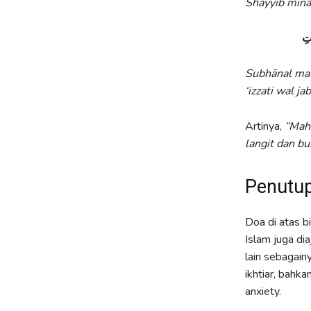
Shayyib mina
تِ
Subhānal mali
‘izzati wal ja
Artinya,
“Maha
langit dan b
Penutu
Doa di atas b
Islam juga di
lain sebagain
ikhtiar, bah
anxiety.