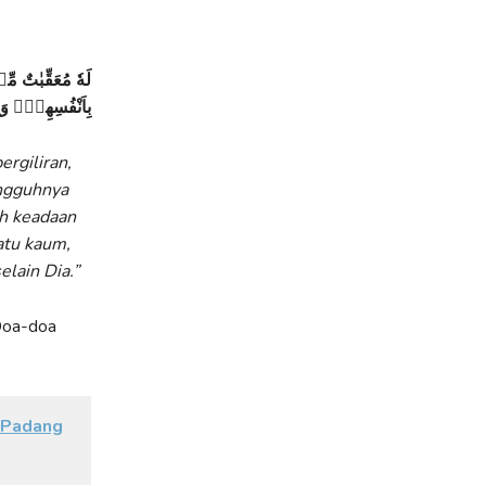
لَهٗ مُعَقِّبٰتٌ مِّنْ
بِاَنْفُسِهِمْۗ وَاِ
rgiliran,
ungguhnya
h keadaan
atu kaum,
lain Dia.”
 Doa-doa
 Padang