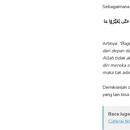
Sebagaimana f
َتّٰى يُغَيِّرُوْا مَا
Artinya:
“Bagi
dari depan d
Allah tidak
diri mereka 
maka tak ada
Demikianlah d
yang lain bisa
Baca Juga
Ciderai I