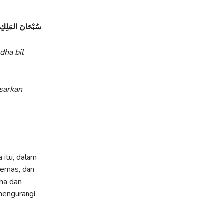
سُبْحَانَ المَلِكِ 
dha bil
esarkan
 itu, dalam
cemas, dan
aha dan
mengurangi