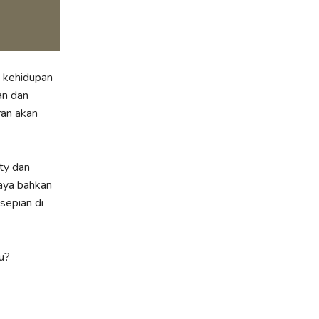
s kehidupan
an dan
ran akan
ty dan
Raya bahkan
sepian di
u?