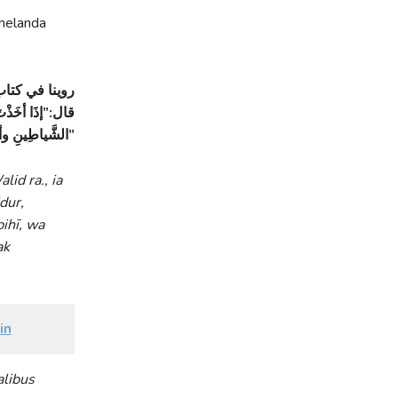
melanda
روينا في كتاب،
قال‏:‏‏”‏إذَا أخَذْت
الشَّياطِينِ وأنْ يَحْضُرُونِ‏.‏ فإنَّها لا تَضُرُّكَ أوْ لا تَقْرَبُكَ‏”
id ra., ia
dur,
ihī, wa
ak
in
libus