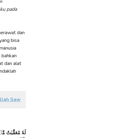
n
nku pada
merawat dan
yang bisa
 manusia
, bahkan
t dan alat
endaklah
ullah Saw
لَهٗ مُعَقِّبٰتٌ مِّنْ