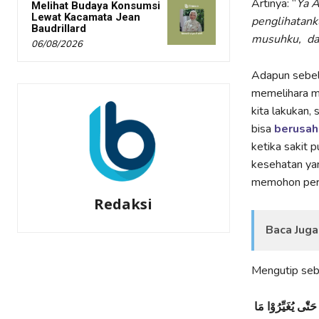
Artinya: “
Ya A
Melihat Budaya Konsumsi
Lewat Kacamata Jean
penglihatanku
Baudrillard
musuhku, dan
06/08/2026
Adapun sebelu
memelihara ma
kita lakukan,
bisa
berusaha
ketika sakit 
kesehatan ya
memohon pert
Redaksi
Baca Juga
Mengutip sebu
َتّٰى يُغَيِّرُوْا مَا