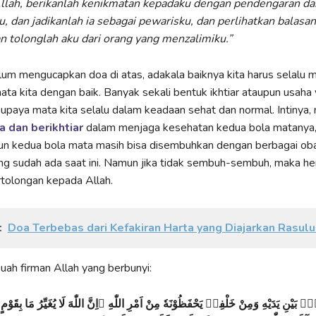
llah, berikanlah kenikmatan kepadaku dengan pendengaran da
, dan jadikanlah ia sebagai pewarisku, dan perlihatkan balasa
 tolonglah aku dari orang yang menzalimiku.”
m mengucapkan doa di atas, adakala baiknya kita harus selalu 
ta kita dengan baik. Banyak sekali bentuk ikhtiar ataupun usaha 
 supaya mata kita selalu dalam keadaan sehat dan normal. Intinya,
 dan berikhtiar
dalam menjaga kesehatan kedua bola matanya
pun kedua bola mata masih bisa disembuhkan dengan berbagai oba
ng sudah ada saat ini. Namun jika tidak sembuh-sembuh, maka h
olongan kepada Allah.
:
Doa Terbebas dari Kefakiran Harta yang Diajarkan Rasul
ah firman Allah yang berbunyi:
ۢ بَيْنِ يَدَيْهِ وَمِنْ خَلْفِهٖ يَحْفَظُوْنَهٗ مِنْ اَمْرِ اللّٰهِ ۗاِنَّ اللّٰهَ لَا يُغَيِّرُ مَا بِقَوْمٍ ح