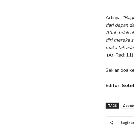
Artinya:
“Bagi
dari depan d
Allah tidak
diri mereka 
maka tak ada
(Ar-Rad: 11)
Sekian doa ke
Editor: Sole
TAGS
Doa Ke
Bagika