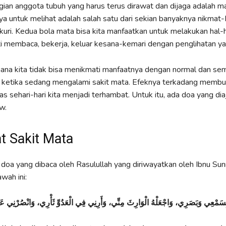
gian anggota tubuh yang harus terus dirawat dan dijaga adalah m
a untuk melihat adalah salah satu dari sekian banyaknya nikmat
ukuri. Kedua bola mata bisa kita manfaatkan untuk melakukan hal-
rti membaca, bekerja, keluar kesana-kemari dengan penglihatan y
ana kita tidak bisa menikmati manfaatnya dengan normal dan se
a ketika sedang mengalami sakit mata. Efeknya terkadang membu
as sehari-hari kita menjadi terhambat. Untuk itu, ada doa yang dia
w.
t Sakit Mata
oa yang dibaca oleh Rasulullah yang diriwayatkan oleh Ibnu Sun
awah ini:
ي بِسَمْعِي وَبَصَرِي، وَاجْعَلْهُ الْوَارِثَ مِنِّي، وَأَرِنِي
فِي الْعَدُوِّ ثَأْرِي، وَانْصُرْنِي 