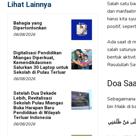
Lihat Lainnya
Salah satu ba
dan manfaatny
harus kita sy
Bahagia yang
positif, sepe
Dipertontonkan
06/08/2026
Ada saat di m
salah satuny
Digitalisasi Pendidikan
bentuk aktivit
Miangas Diperkuat,
Kemendikdasmen
Rasulullah Sa
Salurkan 30 Laptop untuk
Sekolah di Pulau Terluar
06/08/2026
Doa Saa
Setelah Dua Dekade
Lebih, Revitalisasi
Sebagaimana d
Sekolah Pulau Miangas
bin Malik di b
Buka Harapan Baru
Pendidikan di Wilayah
Terluar Indonesia
عَلَى مَنْ ظَلَمَنِي
06/08/2026