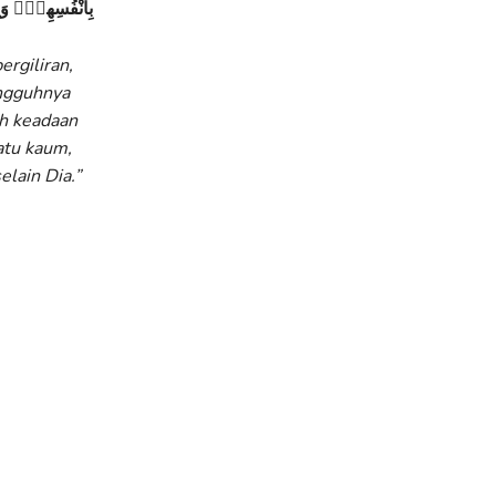
بِاَنْفُسِهِمْۗ وَاِ
rgiliran,
ungguhnya
h keadaan
atu kaum,
lain Dia.”