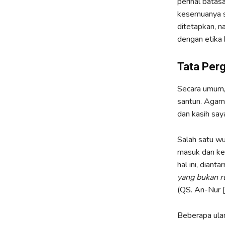
perihal bata
kesemuanya s
ditetapkan, n
dengan etika 
Tata Per
Secara umum,
santun. Agama
dan kasih say
Salah satu wu
masuk dan ke
hal ini, dianta
yang bukan 
(QS. An-Nur [
Beberapa ulam