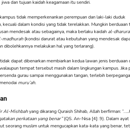
 jiwa dan tujuan kaidah keagamaan itu sendiri.
, kampus tidak memperkenankan perempuan dan laki-laki duduk
 kecuali dalam kondisi yang tidak terelakkan. Mungkin berduaan 
rusan mendesak atau sebagainya, maka berlaku kaidah
al-dharura
al-madhurah
(kondisi darurat atau kebutuhan yang mendesak dap
 dibolehkannya melakukan hal yang terlarang).
u, tidak dapat dibenarkan membiarkan kedua lawan jenis berduaan
 walaupun tempat tersebut masih dalam lingkungan kampus. Jika
 bersenda gurau sampai menggunakan tangan, terlebih berpegang
 menodai
muru’ah.
an
ir Al-Mishbah
yang dikarang Quraish Shihab, Allah berfirman: “…..
atakan perkataan yang benar”
(QS. An-Nisa [4]: 9). Dalam ayat i
ut seorang muslim untuk mengucapkan kata-kata yang benar, tet