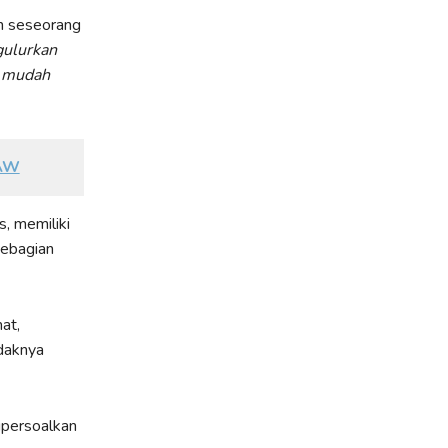
an seseorang
gulurkan
h mudah
SAW
, memiliki
sebagian
at,
idaknya
ipersoalkan