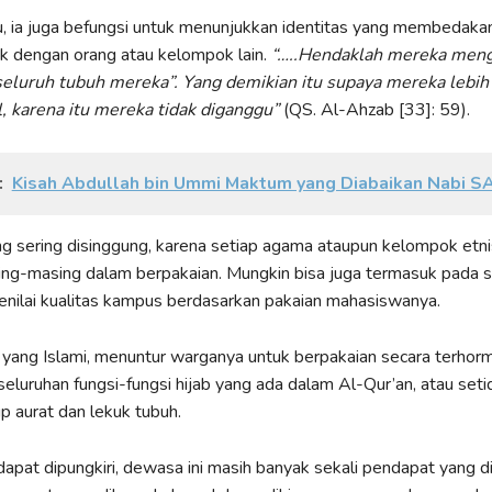
u, ia juga befungsi untuk menunjukkan identitas yang membedak
k dengan orang atau kelompok lain.
“…..Hendaklah mereka men
 seluruh tubuh mereka”. Yang demikian itu supaya mereka lebi
l, karena itu mereka tidak diganggu”
(QS. Al-Ahzab [33]: 59).
:
Kisah Abdullah bin Ummi Maktum yang Diabaikan Nabi 
g sering disinggung, karena setiap agama ataupun kelompok etnis
ing-masing dalam berpakaian. Mungkin bisa juga termasuk pada 
nilai kualitas kampus berdasarkan pakaian mahasiswanya.
yang Islami, menuntur warganya untuk berpakaian secara terhorm
luruhan fungsi-fungsi hijab yang ada dalam Al-Qur’an, atau set
 aurat dan lekuk tubuh.
apat dipungkiri, dewasa ini masih banyak sekali pendapat yang d