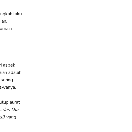
ingkah laku
ian,
domain
ri aspek
aian adalah
 sering
iswanya.
utup aurat
..dan Dia
si) yang