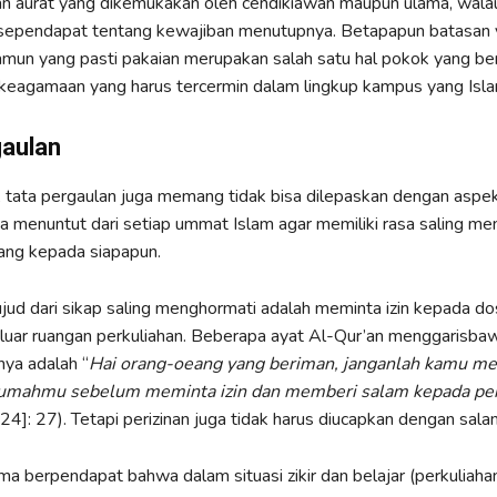
san aurat yang dikemukakan oleh cendikiawan maupun ulama, wal
ependapat tentang kewajiban menutupnya. Betapapun batasan 
amun yang pasti pakaian merupakan salah satu hal pokok yang be
keagamaan yang harus tercermin dalam lingkup kampus yang Isla
gaulan
 tata pergaulan juga memang tidak bisa dilepaskan dengan aspe
 menuntut dari setiap ummat Islam agar memiliki rasa saling me
ang kepada siapapun.
jud dari sikap saling menghormati adalah meminta izin kepada d
luar ruangan perkuliahan. Beberapa ayat Al-Qur’an menggarisbaw
rnya adalah “
Hai orang-oeang yang beriman, janganlah kamu m
rumahmu sebelum meminta izin dan memberi salam kepada pen
24]: 27). Tetapi perizinan juga tidak harus diucapkan dengan sala
a berpendapat bahwa dalam situasi zikir dan belajar (perkuliahan