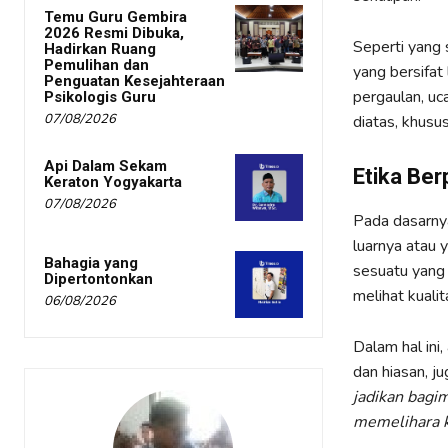
Temu Guru Gembira
2026 Resmi Dibuka,
Seperti yang 
Hadirkan Ruang
Pemulihan dan
yang bersifat
Penguatan Kesejahteraan
pergaulan, uc
Psikologis Guru
07/08/2026
diatas, khusu
Api Dalam Sekam
Etika Ber
Keraton Yogyakarta
07/08/2026
Pada dasarny
luarnya atau 
Bahagia yang
sesuatu yang p
Dipertontonkan
melihat kuali
06/08/2026
Dalam hal ini
dan hiasan, j
jadikan bagi
memelihara 