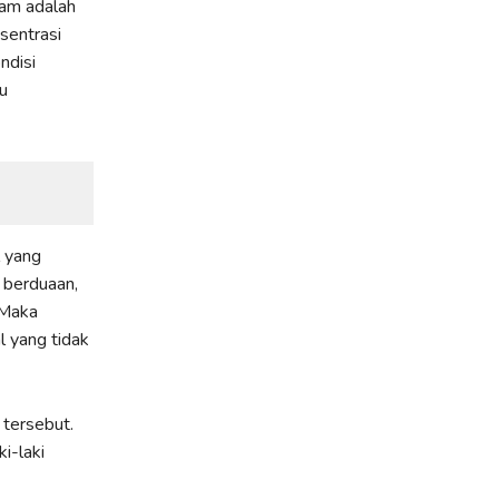
am adalah
sentrasi
ndisi
u
l yang
 berduaan,
 Maka
 yang tidak
tersebut.
i-laki