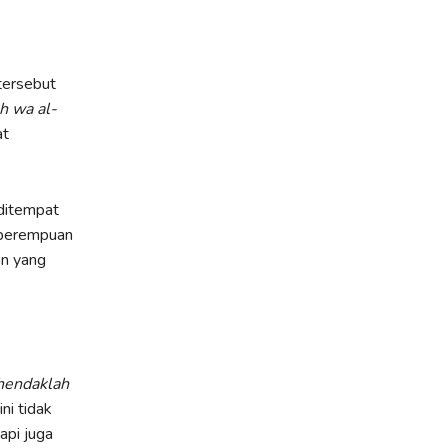
tersebut
h wa al-
at
 ditempat
 perempuan
an yang
hendaklah
ni tidak
api juga