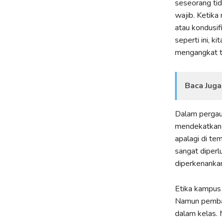
seseorang ti
wajib. Ketik
atau kondusif
seperti ini, 
mengangkat t
Baca Juga
Dalam pergaul
mendekatkan 
apalagi di t
sangat diper
diperkenanka
Etika kampus
Namun pembat
dalam kelas. 