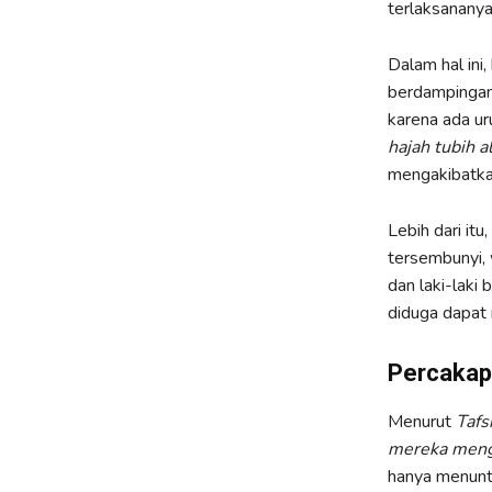
terlaksananya
Dalam hal ini
berdampingan,
karena ada u
hajah tubih 
mengakibatkan
Lebih dari it
tersembunyi,
dan laki-laki
diduga dapat
Percakap
Menurut
Tafs
mereka meng
hanya menunt