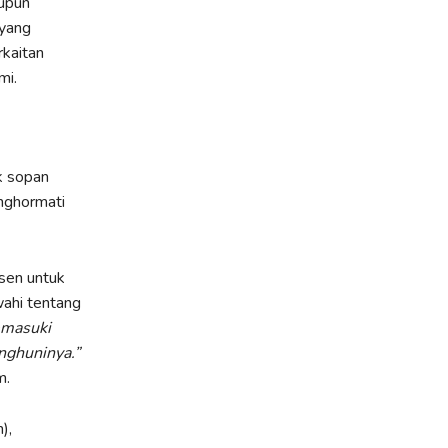
aupun
yang
rkaitan
mi.
k sopan
nghormati
osen untuk
ahi tentang
emasuki
ghuninya.”
m.
),