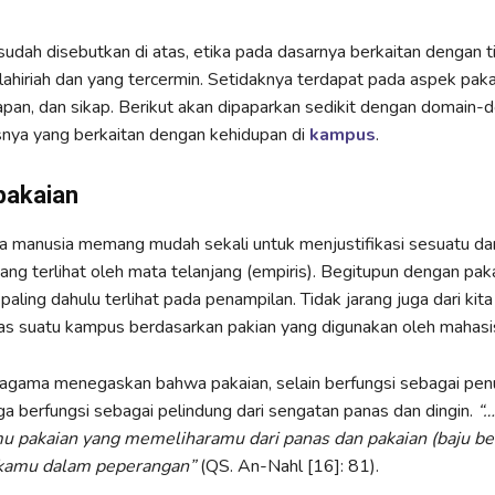
sudah disebutkan di atas, etika pada dasarnya berkaitan dengan t
 lahiriah dan yang tercermin. Setidaknya terdapat pada aspek paka
apan, dan sikap. Berikut akan dipaparkan sedikit dengan domain-
snya yang berkaitan dengan kehidupan di
kampus
.
pakaian
a manusia memang mudah sekali untuk menjustifikasi sesuatu da
yang terlihat oleh mata telanjang (empiris). Begitupun dengan pak
aling dahulu terlihat pada penampilan. Tidak jarang juga dari kita
tas suatu kampus berdasarkan pakian yang digunakan oleh mahas
, agama menegaskan bahwa pakaian, selain berfungsi sebagai pen
uga berfungsi sebagai pelindung dari sengatan panas dan dingin.
“…
mu pakaian yang memeliharamu dari panas dan pakaian (baju be
kamu dalam peperangan”
(QS. An-Nahl [16]: 81).