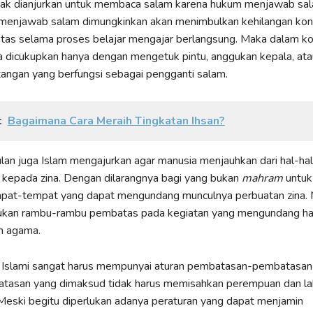
dak dianjurkan untuk membaca salam karena hukum menjawab sal
a menjawab salam dimungkinkan akan menimbulkan kehilangan kon
itas selama proses belajar mengajar berlangsung. Maka dalam ko
kita dicukupkan hanya dengan mengetuk pintu, anggukan kepala, ata
angan yang berfungsi sebagai pengganti salam.
:
Bagaimana Cara Meraih Tingkatan Ihsan?
an juga Islam mengajurkan agar manusia menjauhkan dari hal-ha
kepada zina. Dengan dilarangnya bagi yang bukan
mahram
untuk
empat-tempat yang dapat mengundang munculnya perbuatan zina.
lukan rambu-rambu pembatas pada kegiatan yang mengundang hal
n agama.
 Islami sangat harus mempunyai aturan pembatasan-pembatasan 
asan yang dimaksud tidak harus memisahkan perempuan dan lak
Meski begitu diperlukan adanya peraturan yang dapat menjamin