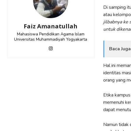
Di samping it
atau kelompo
jilbabnya ke
Faiz Amanatullah
untuk dikena
Mahasiswa Pendidikan Agama Islam
Universitas Muhammadiyah Yogyakarta
Baca Juga
Hal ini meman
identitas mas
orang yang me
Etika kampus 
memenuhi kese
dapat menutup
Namun tidak d