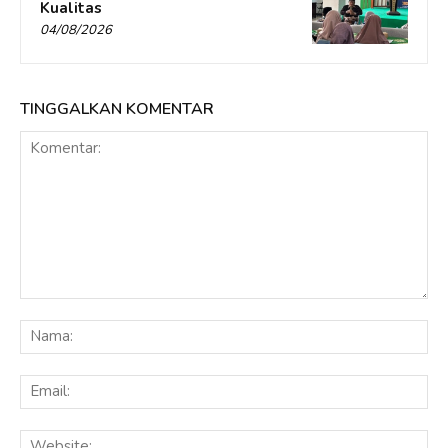
Kualitas
04/08/2026
TINGGALKAN KOMENTAR
Komentar:
Na
Ema
Web