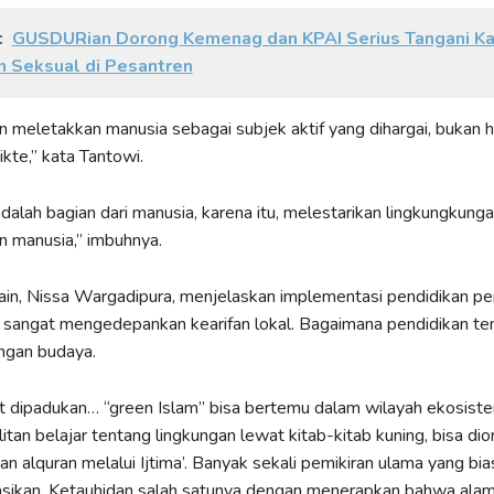
:
GUSDURian Dorong Kemenag dan KPAI Serius Tangani K
 Seksual di Pesantren
an meletakkan manusia sebagai subjek aktif yang dihargai, bukan 
ikte,” kata Tantowi.
dalah bagian dari manusia, karena itu, melestarikan lingkungkung
 manusia,” imbuhnya.
ain, Nissa Wargadipura, menjelaskan implementasi pendidikan 
 sangat mengedepankan kearifan lokal. Bagaimana pendidikan te
ngan budaya.
t dipadukan… “green Islam” bisa bertemu dalam wilayah ekosist
tan belajar tentang lingkungan lewat kitab-kitab kuning, bisa dior
an alquran melalui Ijtima’. Banyak sekali pemikiran ulama yang bia
ikan. Ketauhidan salah satunya dengan menerapkan bahwa alam 