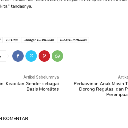
kita,” tandasnya.
i
Gus Dur
Jaringan GusDURian
Tunas GUSDURian
n
Artikel Sebelumnya
Artik
n: Keadilan Gender sebagai
Perkawinan Anak Masih Te
Basis Moralitas
Dorong Regulasi dan 
Perempuan
N KOMENTAR