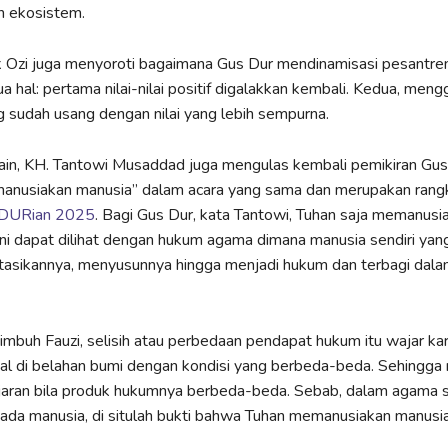
 ekosistem.
ak Ozi juga menyoroti bagaimana Gus Dur mendinamisasi pesantren.
dua hal: pertama nilai-nilai positif digalakkan kembali. Kedua, mengg
ng sudah usang dengan nilai yang lebih sempurna.
ain, KH. Tantowi Musaddad juga mengulas kembali pemikiran Gus
anusiakan manusia” dalam acara yang sama dan merupakan rangk
URian 2025
. Bagi Gus Dur, kata Tantowi, Tuhan saja memanusi
ini dapat dilihat dengan hukum agama dimana manusia sendiri yan
tasikannya, menyusunnya hingga menjadi hukum dan terbagi dala
imbuh Fauzi, selisih atau perbedaan pendapat hukum itu wajar ka
al di belahan bumi dengan kondisi yang berbeda-beda. Sehingga
aran bila produk hukumnya berbeda-beda. Sebab, dalam agama s
pada manusia, di situlah bukti bahwa Tuhan memanusiakan manusia