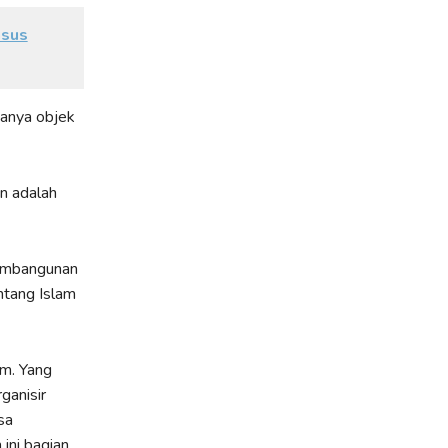
asus
hanya objek
an adalah
pembangunan
ntang Islam
em. Yang
ganisir
sa
ini bagian