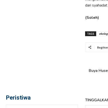
dari syahadat 
(Soleh)
TAGS
ekolog
Bagika
Buya Husei
Peristiwa
TINGGALKA