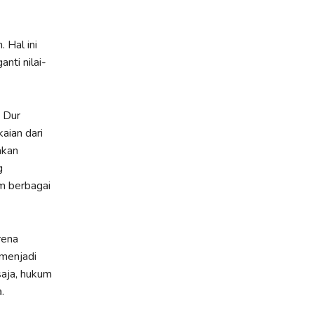
 Hal ini
anti nilai-
 Dur
aian dari
akan
g
m berbagai
rena
 menjadi
aja, hukum
.