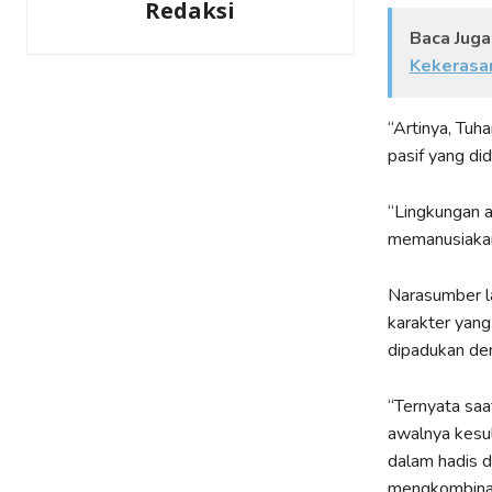
Redaksi
Baca Juga
Kekerasan
“Artinya, Tuh
pasif yang did
“Lingkungan a
memanusiakan
Narasumber l
karakter yang
dipadukan de
“Ternyata saa
awalnya kesuli
dalam hadis d
mengkombinas