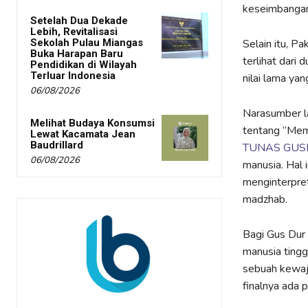
keseimbangan
Setelah Dua Dekade
Lebih, Revitalisasi
Selain itu, P
Sekolah Pulau Miangas
Buka Harapan Baru
terlihat dari 
Pendidikan di Wilayah
Terluar Indonesia
nilai lama ya
06/08/2026
Narasumber l
Melihat Budaya Konsumsi
tentang “Mem
Lewat Kacamata Jean
Baudrillard
TUNAS GUSD
06/08/2026
manusia. Hal 
menginterpre
madzhab.
Bagi Gus Dur 
manusia tingg
sebuah kewaj
finalnya ada 