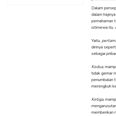
Dalam perseps
dalam hajin
pemahaman ter
istimewa itu.
Yaitu,
pertam
dirinya seper
sebagai pribad
Kedua
, mamp
tidak gemar m
penumbalan t
merengkuh kep
Ketiga
, mamp
mengarusutam
memberikan ru