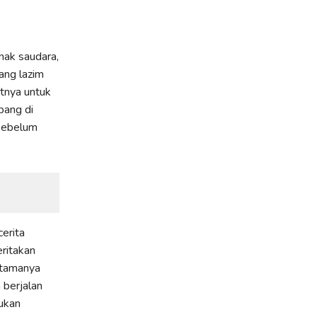
anak saudara,
ang lazim
tnya untuk
bang di
 sebelum
erita
ritakan
Utamanya
 berjalan
kukan