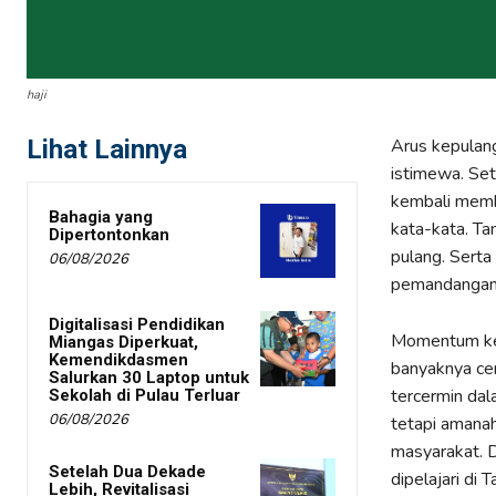
haji
Lihat Lainnya
Arus kepulang
istimewa. Set
kembali memb
Bahagia yang
kata-kata. Ta
Dipertontonkan
pulang. Serta
06/08/2026
pemandangan 
Digitalisasi Pendidikan
Momentum kep
Miangas Diperkuat,
Kemendikdasmen
banyaknya cer
Salurkan 30 Laptop untuk
tercermin dal
Sekolah di Pulau Terluar
06/08/2026
tetapi amanah
masyarakat. D
Setelah Dua Dekade
dipelajari di
Lebih, Revitalisasi