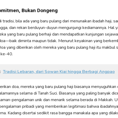
omitmen, Bukan Dongeng
tradisi, bila ada yang baru pulang dari menunaikan ibadah haji, s
ngga, dan rekan berduyun-duyun mengunjungi kediamannya. Hal y
eka yang baru pulang berhaji dan mendapatkan kunjungan sejawa
oa—baik diminta maupun tidak. Menurut keyakinan yang berkem
oa yang diberikan oleh mereka yang baru pulang haji itu makbul
 ke-40.
:
Tradisi Lebaran, dari Sowan Kiai hingga Berbagi Angpao
ikan doa, mereka yang baru pulang haji biasanya menyuguhkan c
lamannya selama di Tanah Suci. Biasanya yang paling banyak dice
laman-pengalaman unik dan menarik selama berada di Makkah. 
engalaman pribadi yang memberikan legitimasi bahwa ibadahnya
na. Kadang disertai sedikit rasa bangga manakala apa yang dila