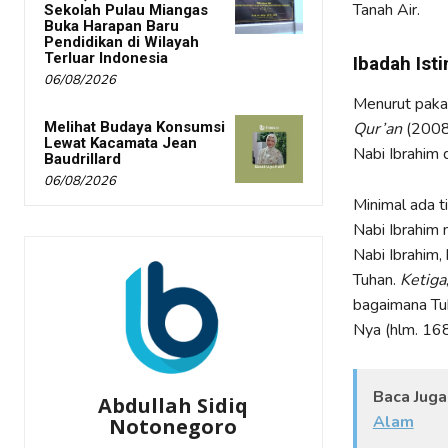
Tanah Air.
Sekolah Pulau Miangas
Buka Harapan Baru
Pendidikan di Wilayah
Terluar Indonesia
Ibadah Ist
06/08/2026
Menurut pakar
Qur’an
(2008)
Melihat Budaya Konsumsi
Lewat Kacamata Jean
Nabi Ibrahim
Baudrillard
06/08/2026
Minimal ada t
Nabi Ibrahim
Nabi Ibrahim,
Tuhan.
Ketiga
bagaimana Tu
Nya (hlm. 168
Baca Juga
Abdullah Sidiq
Alam
Notonegoro