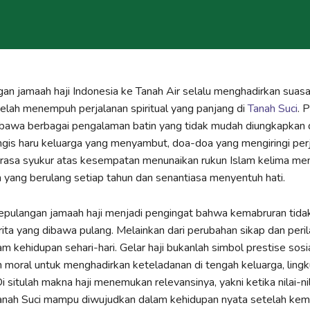
an jamaah haji Indonesia ke Tanah Air selalu menghadirkan suas
elah menempuh perjalanan spiritual yang panjang di
Tanah Suci
. 
awa berbagai pengalaman batin yang tidak mudah diungkapkan
ngis haru keluarga yang menyambut, doa-doa yang mengiringi per
 rasa syukur atas kesempatan menunaikan rukun Islam kelima men
yang berulang setiap tahun dan senantiasa menyentuh hati.
ulangan jamaah haji menjadi pengingat bahwa kemabruran tidak 
ita yang dibawa pulang. Melainkan dari perubahan sikap dan peri
am kehidupan sehari-hari. Gelar haji bukanlah simbol prestise sosi
 moral untuk menghadirkan keteladanan di tengah keluarga, ling
i situlah makna haji menemukan relevansinya, yakni ketika nilai-ni
 Tanah Suci mampu diwujudkan dalam kehidupan nyata setelah kem