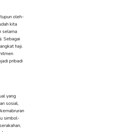
atupun oleh-
udah kita
ah selama
i. Sebagai
angkat haji.
omitmen
adi pribadi
ual yang
n sosial,
n kemabruran
au simbol-
eserakahan,