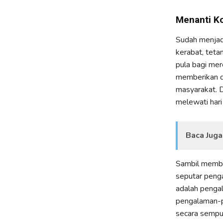
Menanti K
Sudah menjadi 
kerabat, teta
pula bagi mer
memberikan d
masyarakat. D
melewati hari
Baca Juga
Sambil member
seputar penga
adalah penga
pengalaman-p
secara sempur