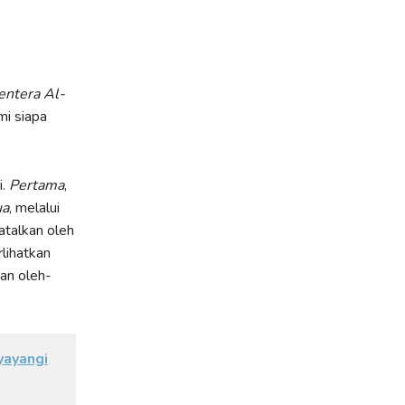
entera Al-
mi siapa
i.
Pertama
,
ua
, melalui
atalkan oleh
lihatkan
an oleh-
yayangi