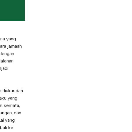
ana yang
Para jamaah
 dengan
jalanan
jadi
diukur dari
laku yang
al semata,
kungan, dan
lai yang
bali ke