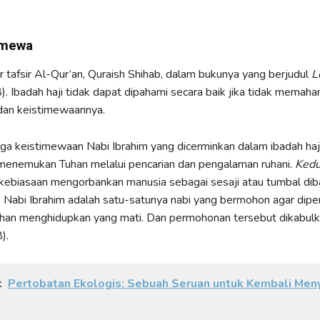
imewa
 tafsir Al-Qur’an, Quraish Shihab, dalam bukunya yang berjudul
L
. Ibadah haji tidak dapat dipahami secara baik jika tidak memaha
 dan keistimewaannya.
iga keistimewaan Nabi Ibrahim yang dicerminkan dalam ibadah haj
 menemukan Tuhan melalui pencarian dan pengalaman ruhani.
Ked
 kebiasaan mengorbankan manusia sebagai sesaji atau tumbal dib
, Nabi Ibrahim adalah satu-satunya nabi yang bermohon agar diper
han menghidupkan yang mati. Dan permohonan tersebut dikabulk
).
:
Pertobatan Ekologis: Sebuah Seruan untuk Kembali Men