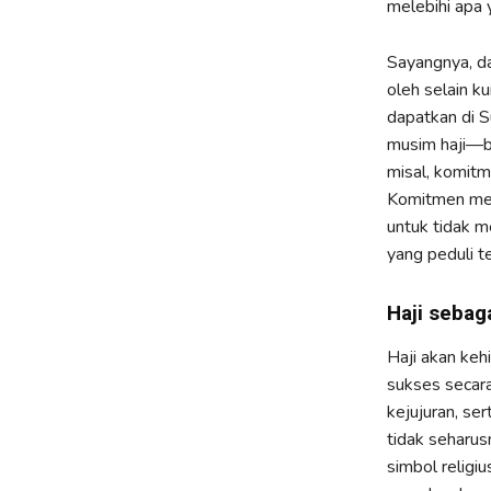
melebihi apa y
Sayangnya, da
oleh selain ku
dapatkan di S
musim haji—b
misal, komitm
Komitmen men
untuk tidak m
yang peduli 
Haji sebag
Haji akan keh
sukses secara
kejujuran, se
tidak seharus
simbol religi