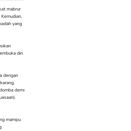
kat mabrur
. Kemudian,
ibadah yang
sikan
embuka diri
ia dengan
karang,
u domba demi
uasaan).
Yang mampu
g.