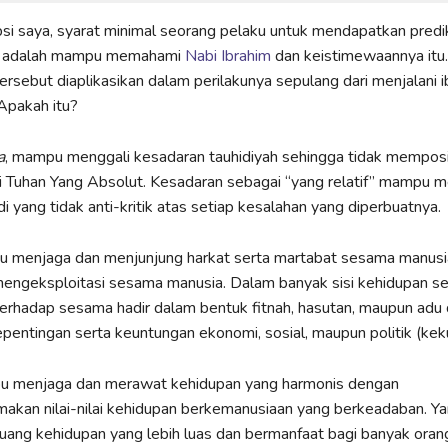
i saya, syarat minimal seorang pelaku untuk mendapatkan predi
ya adalah mampu memahami
Nabi Ibrahim
dan keistimewaannya itu
sebut diaplikasikan dalam perilakunya sepulang dari menjalani 
 Apakah itu?
a
, mampu menggali kesadaran tauhidiyah sehingga tidak memposi
ti Tuhan Yang Absolut. Kesadaran sebagai “yang relatif” mampu m
i yang tidak anti-kritik atas setiap kesalahan yang diperbuatnya.
u menjaga dan menjunjung harkat serta martabat sesama manus
engeksploitasi sesama manusia. Dalam banyak sisi kehidupan se
erhadap sesama hadir dalam bentuk fitnah, hasutan, maupun ad
entingan serta keuntungan ekonomi, sosial, maupun politik (kek
u menjaga dan merawat kehidupan yang harmonis dengan
akan nilai-nilai kehidupan berkemanusiaan yang berkeadaban. 
ang kehidupan yang lebih luas dan bermanfaat bagi banyak oran