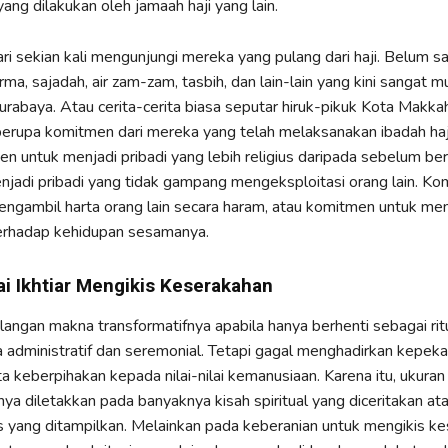
ang dilakukan oleh jamaah haji yang lain.
ri sekian kali mengunjungi mereka yang pulang dari haji. Belum s
rma, sajadah, air zam-zam, tasbih, dan lain-lain yang kini sangat m
urabaya. Atau cerita-cerita biasa seputar hiruk-pikuk Kota Makk
erupa komitmen dari mereka yang telah melaksanakan ibadah haj
en untuk menjadi pribadi yang lebih religius daripada sebelum ber
jadi pribadi yang tidak gampang mengeksploitasi orang lain. K
engambil harta orang lain secara haram, atau komitmen untuk menj
terhadap kehidupan sesamanya.
ai Ikhtiar Mengikis Keserakahan
ilangan makna transformatifnya apabila hanya berhenti sebagai rit
 administratif dan seremonial. Tetapi gagal menghadirkan kepekaa
rta keberpihakan kepada nilai-nilai kemanusiaan. Karena itu, ukura
nya diletakkan pada banyaknya kisah spiritual yang diceritakan at
us yang ditampilkan. Melainkan pada keberanian untuk mengikis k