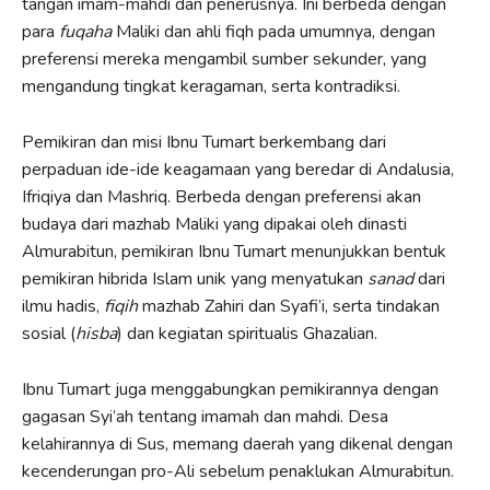
tangan imam-mahdi dan penerusnya. Ini berbeda dengan
para
fuqaha
Maliki dan ahli fiqh pada umumnya, dengan
preferensi mereka mengambil sumber sekunder, yang
mengandung tingkat keragaman, serta kontradiksi.
Pemikiran dan misi Ibnu Tumart berkembang dari
perpaduan ide-ide keagamaan yang beredar di Andalusia,
Ifriqiya dan Mashriq. Berbeda dengan preferensi akan
budaya dari mazhab Maliki yang dipakai oleh dinasti
Almurabitun, pemikiran Ibnu Tumart menunjukkan bentuk
pemikiran hibrida Islam unik yang menyatukan
sanad
dari
ilmu hadis,
fiqih
mazhab Zahiri dan Syafi’i, serta tindakan
sosial (
hisba
) dan kegiatan spiritualis Ghazalian.
Ibnu Tumart juga menggabungkan pemikirannya dengan
gagasan Syi’ah tentang imamah dan mahdi. Desa
kelahirannya di Sus, memang daerah yang dikenal dengan
kecenderungan pro-Ali sebelum penaklukan Almurabitun.