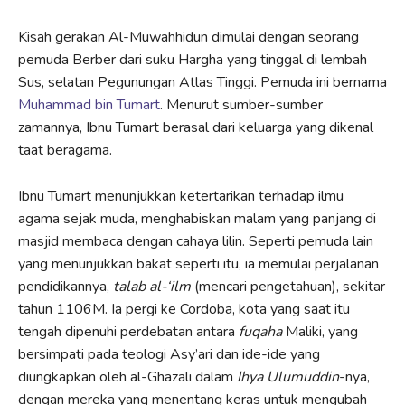
Kisah gerakan Al-Muwahhidun dimulai dengan seorang
pemuda Berber dari suku Hargha yang tinggal di lembah
Sus, selatan Pegunungan Atlas Tinggi. Pemuda ini bernama
Muhammad bin Tumart
. Menurut sumber-sumber
zamannya, Ibnu Tumart berasal dari keluarga yang dikenal
taat beragama.
Ibnu Tumart menunjukkan ketertarikan terhadap ilmu
agama sejak muda, menghabiskan malam yang panjang di
masjid membaca dengan cahaya lilin. Seperti pemuda lain
yang menunjukkan bakat seperti itu, ia memulai perjalanan
pendidikannya,
talab al-‘ilm
(mencari pengetahuan), sekitar
tahun 1106M. Ia pergi ke Cordoba, kota yang saat itu
tengah dipenuhi perdebatan antara
fuqaha
Maliki, yang
bersimpati pada teologi Asy’ari dan ide-ide yang
diungkapkan oleh al-Ghazali dalam
Ihya Ulumuddin
-nya,
dengan mereka yang menentang keras untuk mengubah