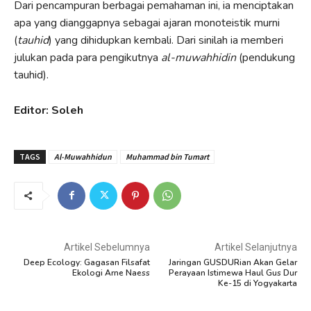
Dari pencampuran berbagai pemahaman ini, ia menciptakan
apa yang dianggapnya sebagai ajaran monoteistik murni
(
tauhid
) yang dihidupkan kembali. Dari sinilah ia memberi
julukan pada para pengikutnya
al-muwahhidin
(pendukung
tauhid).
Editor: Soleh
TAGS
Al-Muwahhidun
Muhammad bin Tumart
Artikel Sebelumnya
Artikel Selanjutnya
Deep Ecology: Gagasan Filsafat
Jaringan GUSDURian Akan Gelar
Ekologi Arne Naess
Perayaan Istimewa Haul Gus Dur
Ke-15 di Yogyakarta