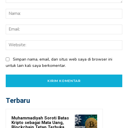
Komentar:
Na
Ema
Web
Simpan nama, email, dan situs web saya di browser ini
untuk lain kali saya berkomentar.
Terbaru
Muhammadiyah Soroti Batas
Kripto sebagai Mata Uang,
Blockchain Tetap Terbuka