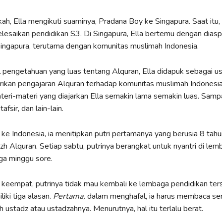
ah, Ella mengikuti suaminya, Pradana Boy ke Singapura. Saat itu
esaikan pendidikan S3. Di Singapura, Ella bertemu dengan diasp
Singapura, terutama dengan komunitas muslimah Indonesia.
pengetahuan yang luas tentang Alquran, Ella didapuk sebagai u
ikan pengajaran Alquran terhadap komunitas muslimah Indonesia
teri-materi yang diajarkan Ella semakin lama semakin luas. Samp
afsir, dan lain-lain.
 ke Indonesia, ia menitipkan putri pertamanya yang berusia 8 tah
zh Alquran. Setiap sabtu, putrinya berangkat untuk nyantri di lem
ga minggu sore.
keempat, putrinya tidak mau kembali ke lembaga pendidikan ter
iki tiga alasan.
Pertama,
dalam menghafal, ia harus membaca send
h ustadz atau ustadzahnya. Menurutnya, hal itu terlalu berat.