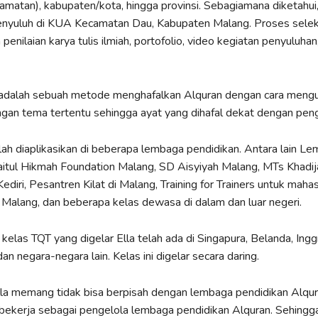
matan), kabupaten/kota, hingga provinsi. Sebagiamana diketahui,
nyuluh di KUA Kecamatan Dau, Kabupaten Malang. Proses selek
enilaian karya tulis ilmiah, portofolio, video kegiatan penyuluhan
dalah sebuah metode menghafalkan Alquran dengan cara meng
gan tema tertentu sehingga ayat yang dihafal dekat dengan peng
lah diaplikasikan di beberapa lembaga pendidikan. Antara lain L
itul Hikmah Foundation Malang, SD Aisyiyah Malang, MTs Khadij
diri, Pesantren Kilat di Malang, Training for Trainers untuk maha
Malang, dan beberapa kelas dewasa di dalam dan luar negeri.
, kelas TQT yang digelar Ella telah ada di Singapura, Belanda, Inggr
an negara-negara lain. Kelas ini digelar secara daring.
Ella memang tidak bisa berpisah dengan lembaga pendidikan Alqu
bekerja sebagai pengelola lembaga pendidikan Alquran. Sehingga,