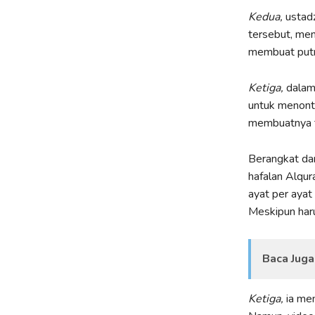
Kedua,
ustadz
tersebut, men
membuat putri
Ketiga,
dalam 
untuk menonto
membuatnya ta
Berangkat dar
hafalan Alqura
ayat per ayat
Meskipun haru
Baca Juga
Ketiga,
ia me