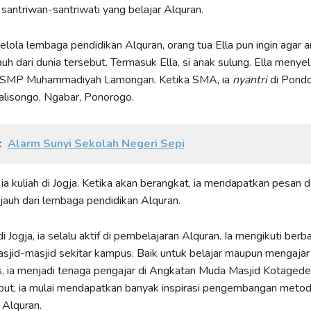
santriwan-santriwati yang belajar Alquran.
lola lembaga pendidikan Alquran, orang tua Ella pun ingin agar 
auh dari dunia tersebut. Termasuk Ella, si anak sulung. Ella menye
i SMP Muhammadiyah Lamongan. Ketika SMA, ia
nyantri
di Pond
lisongo, Ngabar, Ponorogo.
:
Alarm Sunyi Sekolah Negeri Sepi
 ia kuliah di Jogja. Ketika akan berangkat, ia mendapatkan pesan d
-jauh dari lembaga pendidikan Alquran.
i Jogja, ia selalu aktif di pembelajaran Alquran. Ia mengikuti berb
asjid-masjid sekitar kampus. Baik untuk belajar maupun mengajar
, ia menjadi tenaga pengajar di Angkatan Muda Masjid Kotagede, 
but, ia mulai mendapatkan banyak inspirasi pengembangan meto
 Alquran.