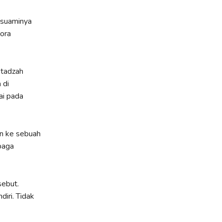
, suaminya
ora
stadzah
 di
ai pada
un ke sebuah
baga
sebut.
iri. Tidak