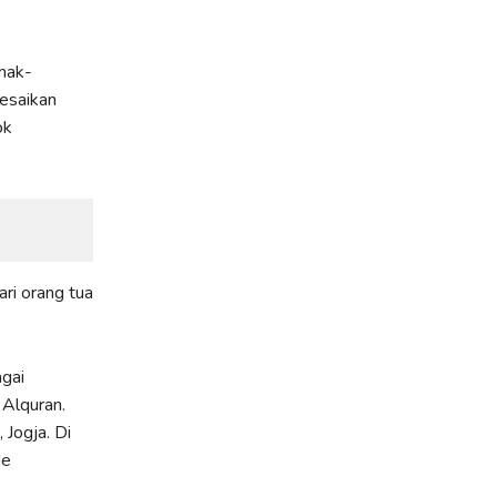
anak-
lesaikan
ok
ari orang tua
agai
 Alquran.
Jogja. Di
de