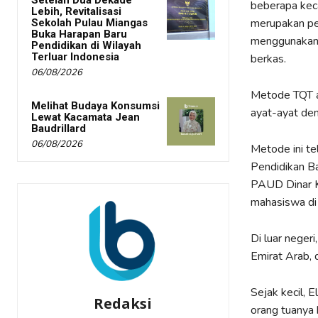
Setelah Dua Dekade
beberapa keca
Lebih, Revitalisasi
merupakan pe
Sekolah Pulau Miangas
Buka Harapan Baru
menggunakan p
Pendidikan di Wilayah
Terluar Indonesia
berkas.
06/08/2026
Metode TQT a
Melihat Budaya Konsumsi
ayat-ayat den
Lewat Kacamata Jean
Baudrillard
06/08/2026
Metode ini te
Pendidikan Ba
PAUD Dinar Ke
mahasiswa di 
Di luar negeri
Emirat Arab, d
Sejak kecil, 
Redaksi
orang tuanya 