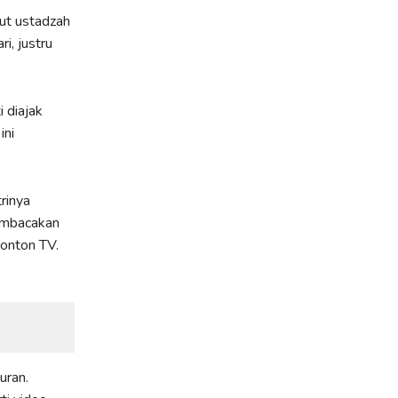
ut ustadzah
i, justru
 diajak
ini
rinya
embacakan
onton TV.
uran.