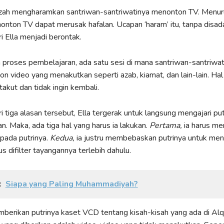
ah mengharamkan santriwan-santriwatinya menonton TV. Menur
onton TV dapat merusak hafalan. Ucapan ‘haram’ itu, tanpa disadar
 Ella menjadi berontak.
proses pembelajaran, ada satu sesi di mana santriwan-santriwati
n video yang menakutkan seperti azab, kiamat, dan lain-lain. Hal 
kut dan tidak ingin kembali.
i tiga alasan tersebut, Ella tergerak untuk langsung mengajari put
n. Maka, ada tiga hal yang harus ia lakukan.
Pertama,
ia harus m
 pada putrinya.
Kedua,
ia justru membebaskan putrinya untuk men
s difilter tayangannya terlebih dahulu.
:
Siapa yang Paling Muhammadiyah?
mberikan putrinya kaset VCD tentang kisah-kisah yang ada di Alq