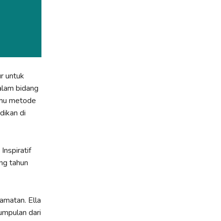
r untuk
alam bidang
emu metode
dikan di
nspiratif
ng tahun
amatan. Ella
umpulan dari