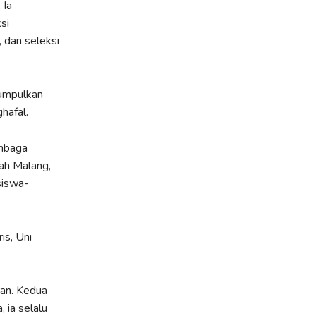
 Ia
si
, dan seleksi
umpulkan
hafal.
embaga
ah Malang,
siswa-
is, Uni
ran. Kedua
 ia selalu