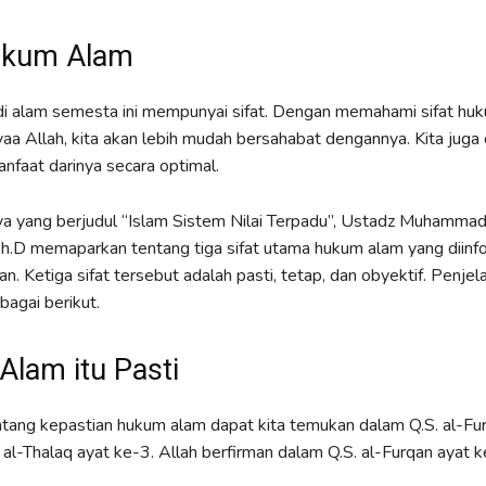
Hukum Alam
i alam semesta ini mempunyai sifat. Dengan memahami sifat hu
syaa Allah, kita akan lebih mudah bersahabat dengannya. Kita juga
faat darinya secara optimal.
a yang berjudul “Islam Sistem Nilai Terpadu”, Ustadz Muhammad
h.D memaparkan tentang tiga sifat utama hukum alam yang diinf
n. Ketiga sifat tersebut adalah pasti, tetap, dan obyektif. Penjel
bagai berikut.
lam itu Pasti
ang kepastian hukum alam dapat kita temukan dalam Q.S. al-Fu
 al-Thalaq ayat ke-3. Allah berfirman dalam Q.S. al-Furqan ayat k