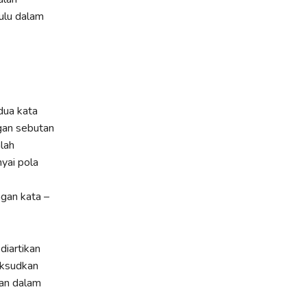
hulu dalam
gan sebutan
yai pola
gan kata –
aksudkan