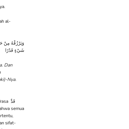
ya.
ah al-
وَيَرْزُقْهُ مِنْ حَيْ
شَيْءٍ قَدْرًا
a. Dan
n
ki)-Nya.
 ۚقَدْ
rtentu,
n sifat-