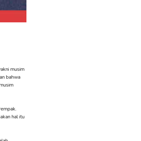
yakni musim
rkan bahwa
 musim
erempak.
kan hal itu
alah