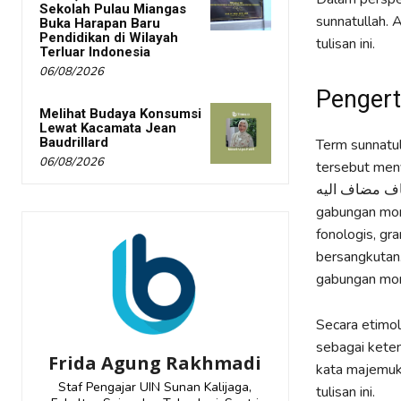
Sekolah Pulau Miangas
sunnatullah. 
Buka Harapan Baru
Pendidikan di Wilayah
tulisan ini.
Terluar Indonesia
06/08/2026
Pengert
Melihat Budaya Konsumsi
Lewat Kacamata Jean
Baudrillard
Term sunnatullah سنة الله terdiri dari dua kata dasar yakni kata سنة d
06/08/2026
tersebut men
مضاف مضاف اليه. Menurut KBBI V daring, kata majemuk atau k
gabungan mor
fonologis, gr
bersangkutan
gabungan mor
Secara etimologi, kata سنة bermakna ketentuan, sehin
sebagai kete
Frida Agung Rakhmadi
kata majemuk سنة الله ini dengan hukum alam. Arti inilah yang penulis maksudkan 
Staf Pengajar UIN Sunan Kalijaga,
tulisan ini.