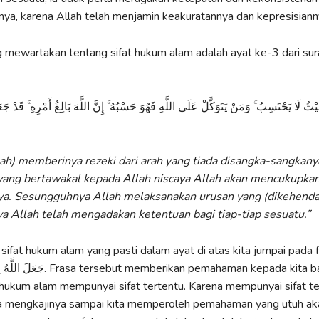
ya, karena Allah telah menjamin keakuratannya dan kepresisiann
g mewartakan tentang sifat hukum alam adalah ayat ke-3 dari sur
ثُ لَا يَحْتَسِبُ ۚ وَمَنْ يَتَوَكَّلْ عَلَى اللَّهِ فَهُوَ حَسْبُهُ ۚ إِنَّ اللَّهَ بَالِغُ أَمْرِهِ ۚ قَدْ جَعَ
lah) memberinya rezeki dari arah yang tiada disangka-sangkany
yang bertawakal kepada Allah niscaya Allah akan mencukupka
ya. Sesungguhnya Allah melaksanakan urusan yang (dikehenda
 Allah telah mengadakan ketentuan bagi tiap-tiap sesuatu.”
sifat hukum alam yang pasti dalam ayat di atas kita jumpai pada frasa
rikan pemahaman kepada kita bahwa semua
hukum alam mempunyai sifat tertentu. Karena mempunyai sifat te
sa mengkajinya sampai kita memperoleh pemahaman yang utuh aka