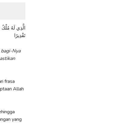
الَّذِي لَهُ مُلْكُ 
تَقْدِيرًا
u bagi-Nya
astikan
i frasa
ehingga
ungan yang