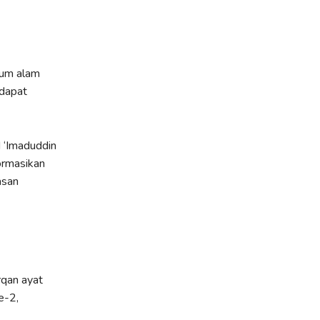
kum alam
 dapat
 ‘Imaduddin
ormasikan
asan
rqan ayat
e-2,