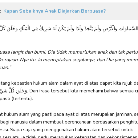
:
Kapan Sebaiknya Anak Diajarkan Berpuasa?
السَّمَاوَاتِ وَالْأَرْضِ وَلَمْ يَتَّخِذْ وَلَدًا وَلَمْ يَكُنْ لَهُ شَرِيكٌ فِي الْمُلْكِ وَخَلَقَ كُلَّ
uasa langit dan bumi. Dia tidak memerlukan anak dan tak perl
kerajaan-Nya itu, Ia menciptakan segalanya, dan Dia yang mem
uan.”
ng kepastian hukum alam dalam ayat di atas dapat kita rujuk dar
sa tersebut kita memehami bahwa semua ciptaan Allah
pasti (tertentu).
 hukum alam yang pasti pada ayat di atas merupakan jaminan, s
agi manusia dalam membuat perencanaan berdasarkan penghit
esisi. Siapa saja yang menggunakan hukum alam tersebut untuk
sesuatu, ia tidak perlu meragukan ketepatan dan kekonsistenan