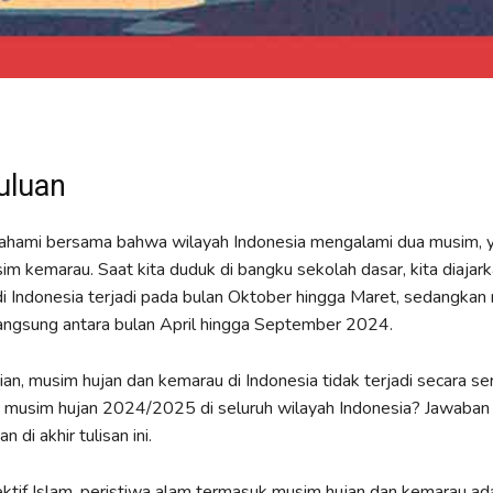
uluan
 pahami bersama bahwa wilayah Indonesia mengalami dua musim, 
im kemarau. Saat kita duduk di bangku sekolah dasar, kita diaja
i Indonesia terjadi pada bulan Oktober hingga Maret, sedangkan
angsung antara bulan April hingga September 2024.
n, musim hujan dan kemarau di Indonesia tidak terjadi secara s
 musim hujan 2024/2025 di seluruh wilayah Indonesia? Jawaban a
 di akhir tulisan ini.
tif Islam, peristiwa alam termasuk musim hujan dan kemarau ad