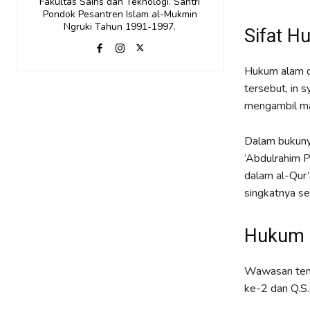
Fakultas Sains dan Teknologi. Santri
Pondok Pesantren Islam al-Mukmin
Ngruki Tahun 1991-1997.
Sifat 
Hukum alam d
tersebut, in 
mengambil man
Dalam bukuny
‘Abdulrahim P
dalam al-Qur’a
singkatnya se
Hukum A
Wawasan tent
ke-2 dan Q.S.