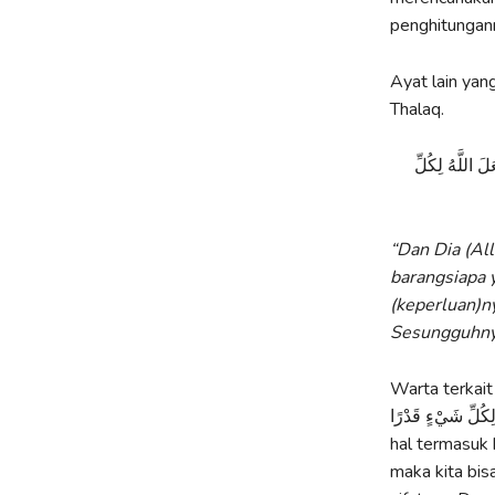
penghitungann
Ayat lain yan
Thalaq.
لَ اللَّهُ لِكُلِّ
“Dan Dia (Al
barangsiapa 
(keperluan)n
Sesungguhnya
Warta terkait 
جَعَلَ اللَّهُ لِكُلِّ شَيْءٍ قَدْرًا. Frasa tersebut membe
hal termasuk 
maka kita bi