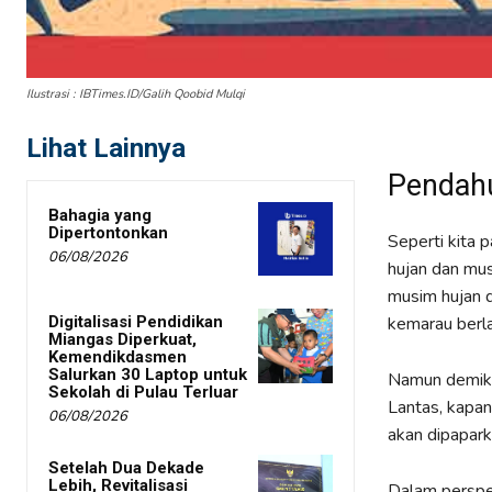
Ilustrasi : IBTimes.ID/Galih Qoobid Mulqi
Lihat Lainnya
Pendah
Bahagia yang
Dipertontonkan
Seperti kita
06/08/2026
hujan dan mus
musim hujan d
kemarau berl
Digitalisasi Pendidikan
Miangas Diperkuat,
Kemendikdasmen
Salurkan 30 Laptop untuk
Namun demikia
Sekolah di Pulau Terluar
Lantas, kapan
06/08/2026
akan dipaparkan
Setelah Dua Dekade
Lebih, Revitalisasi
Dalam perspek