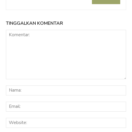
TINGGALKAN KOMENTAR
Komentar:
Na
Ema
Web