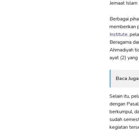
Jemaat Islam
Berbagai piha
memberikan p
Institute
, pel
Beragama dan
Ahmadiyah ti
ayat (2) yan
Baca Juga
Selain itu, p
dengan Pasal
berkumpul, d
sudah semest
kegiatan ter