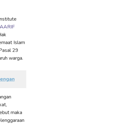
nstitute
MAARIF
Hak
emaat Islam
Pasal 29
uruh warga.
dengan
tangan
at,
sebut maka
elenggaraan