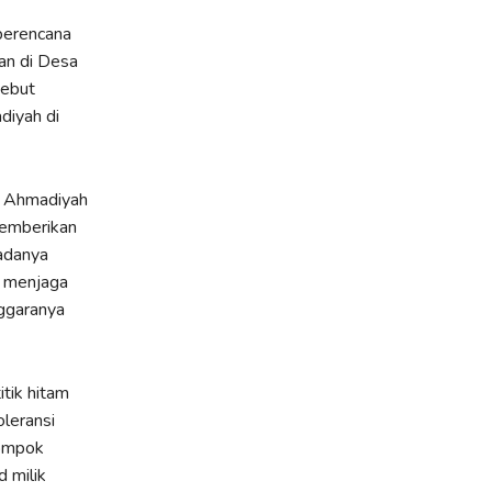
berencana
an di Desa
sebut
diyah di
at Ahmadiyah
memberikan
 adanya
k menjaga
ggaranya
tik hitam
oleransi
lompok
 milik