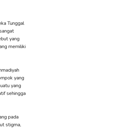
eka Tunggal
 sangat
ebut yang
ang memiliki
Ahmadiyah
lompok yang
suatu yang
tif sehingga
ang pada
ut stigma,