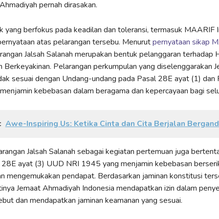
 Ahmadiyah pernah dirasakan.
k yang berfokus pada keadilan dan toleransi, termasuk MAARIF I
ernyataan atas pelarangan tersebu. Menurut
pernyataan sikap 
arangan Jalsah Salanah merupakan bentuk pelanggaran terhadap 
 Berkeyakinan. Pelarangan perkumpulan yang diselenggarakan J
dak sesuai dengan Undang-undang pada Pasal 28E ayat (1) dan 
g menjamin kebebasan dalam beragama dan kepercayaan bagi sel
:
Awe-Inspiring Us: Ketika Cinta dan Cita Berjalan Bergan
elarangan Jalsah Salanah sebagai kegiatan pertemuan juga berten
 28E ayat (3) UUD NRI 1945 yang menjamin kebebasan berserik
an mengemukakan pendapat. Berdasarkan jaminan konstitusi ter
inya Jemaat Ahmadiyah Indonesia mendapatkan izin dalam peny
sebut dan mendapatkan jaminan keamanan yang sesuai.