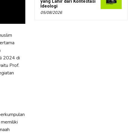
yang Lahir dari Kontestasi
Ideologi
05/08/2026
muslim
pertama
a
li 2024 di
aitu Prof.
egiatan
 perkumpulan
 memiliki
amaah