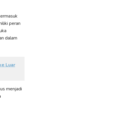
 termasuk
liki peran
uka
ran dalam
ke Luar
gus menjadi
a