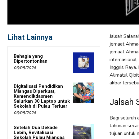
Lihat Lainnya
Jalsah Salan
jemaat Ahmad
jemaat Ahmad
Bahagia yang
internasional
Dipertontonkan
Inggris Raya. 
06/08/2026
Alimatul Qibi
akbar tersebu
Digitalisasi Pendidikan
Miangas Diperkuat,
Kemendikdasmen
Jalsah 
Salurkan 30 Laptop untuk
Sekolah di Pulau Terluar
06/08/2026
Bagi seluruh
tahunan secar
Setelah Dua Dekade
Lebih, Revitalisasi
tujuan untuk 
Sekolah Pulau Miangas