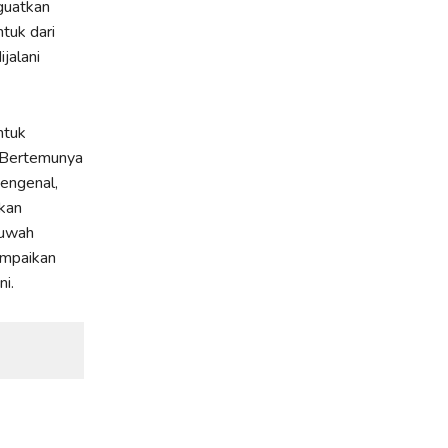
guatkan
tuk dari
jalani
ntuk
. Bertemunya
engenal,
kan
huwah
ampaikan
ni.