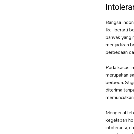
Intoler
Bangsa Indone
Ika” berarti 
banyak yang 
menjadikan be
perbedaan da
Pada kasus in
merupakan sa
berbeda. Stig
diterima tan
memunculkan a
Mengenal leb
kegelapan hoa
intoleransi, 