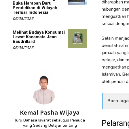
diharapkan m
Buka Harapan Baru
Pendidikan di Wilayah
hubungan den
Terluar Indonesia
menguatkan hu
06/08/2026
sesuai dengan
Melihat Budaya Konsumsi
Lewat Kacamata Jean
Selain menjad
Baudrillard
berisilaturah
06/08/2026
jamaah yang b
belajar, dan
menguatkan p
Islamiyah. Be
oleh pendiri 
Baca Juga
Kemal Pasha Wijaya
Juru Bahasa Isyarat sekaligus Pemuda
Pelaran
yang Sedang Belajar tentang