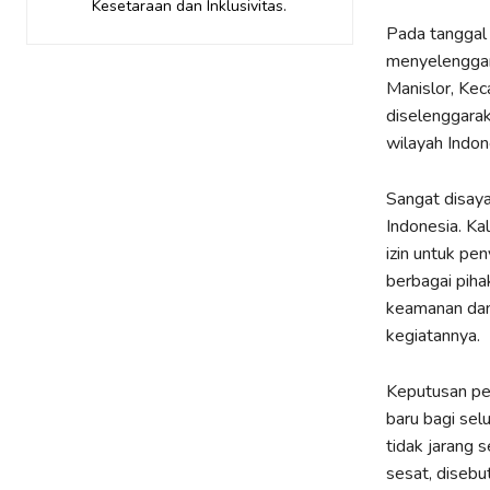
Kesetaraan dan Inklusivitas.
Pada tangga
menyelenggara
Manislor, Kec
diselenggara
wilayah Indon
Sangat disaya
Indonesia. Ka
izin untuk pe
berbagai pih
keamanan dan
kegiatannya.
Keputusan pel
baru bagi sel
tidak jarang 
sesat, disebu