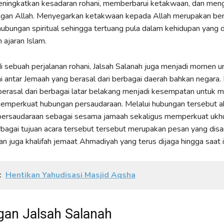
eningkatkan kesadaran rohani, memberbarui ketakwaan, dan men
gan Allah. Menyegarkan ketakwaan kepada Allah merupakan ben
bungan spiritual sehingga tertuang pula dalam kehidupan yang di
 ajaran Islam.
i sebuah perjalanan rohani, Jalsah Salanah juga menjadi momen u
mi antar Jemaah yang berasal dari berbagai daerah bahkan negara
erasal dari berbagai latar belakang menjadi kesempatan untuk m
 memperkuat hubungan persaudaraan. Melalui hubungan tersebut a
ersaudaraan sebagai sesama jamaah sekaligus memperkuat uk
rbagai tujuan acara tersebut tersebut merupakan pesan yang dis
dan juga khalifah jemaat Ahmadiyah yang terus dijaga hingga saat i
:
Hentikan Yahudisasi Masjid Aqsha
gan Jalsah Salanah