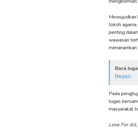
menghormati
Mewujudkan li
tokoh agama. 
penting dala
wawasan terha
menanamkan ni
Baca Juga
Negeri
Pada penghuju
tugas bersam
masyarakat te
Love For All