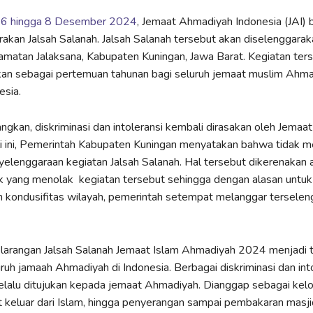
l
6 hingga 8 Desember 2024
, Jemaat Ahmadiyah Indonesia (JAI) 
kan Jalsah Salanah. Jalsah Salanah tersebut akan diselenggarak
amatan Jalaksana, Kabupaten Kuningan, Jawa Barat. Kegiatan ter
kan sebagai pertemuan tahunan bagi seluruh jemaat muslim Ahma
esia.
ngkan, diskriminasi dan intoleransi kembali dirasakan oleh Jema
li ini, Pemerintah Kabupaten Kuningan menyatakan bahwa tidak 
nyelenggaraan kegiatan Jalsah Salanah. Hal tersebut dikerenakan
ak yang menolak kegiatan tersebut sehingga dengan alasan untu
 kondusifitas wilayah, pemerintah setempat melanggar terselen
arangan Jalsah Salanah Jemaat Islam Ahmadiyah 2024 menjadi ti
uruh jamaah Ahmadiyah di Indonesia. Berbagai diskriminasi dan int
selalu ditujukan kepada jemaat Ahmadiyah. Dianggap sebagai ke
t keluar dari Islam, hingga penyerangan sampai pembakaran masjid