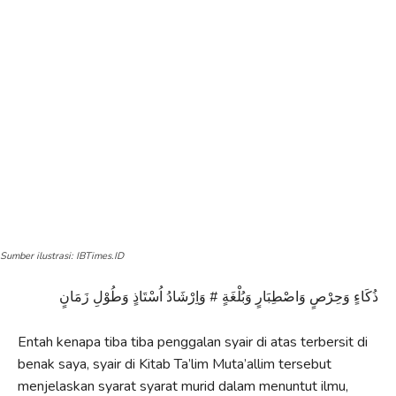
Sumber ilustrasi: IBTimes.ID
ذُكَاءٍ وَحِرْصٍ وَاصْطِبَارٍ وَبُلْغَةٍ # وَاِرْشَادُ اُسْتَاذٍ وَطُوْلِ زَمَانٍ
Entah kenapa tiba tiba penggalan syair di atas terbersit di
benak saya, syair di Kitab Ta’lim Muta’allim tersebut
menjelaskan syarat syarat murid dalam menuntut ilmu,