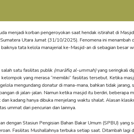
da menjadi korban pengeroyokan saat hendak istirahat di Masji
, Sumatera Utara Jumat (31/10/2025). Fenomena ini menambah d
k baiknya tata kelola manajerial ke-Masjid-an di sebagian besar w
salah satu fasilitas publik
(marāfiq al-ummah)
yang seringkali di
 kelompok yang merasa “memiliki” fasilitas tersebut. Ketika mas
gelola mengundang donatur di mana-mana, bahkan tidak jarang, 
ngan di jalan-jalan. Namun ketika masjid itu berdiri, beberapa m
t dan kadang hanya dibuka menjelang waktu shalat. Alasan klasik
itas ummat dari pencurian dan lainnya.
kan dengan Stasiun Pengisian Bahan Bakar Umum (SPBU) yang s
eroan. Fasilitas Mushallahnya terbuka setiap saat. Ditambah lagi