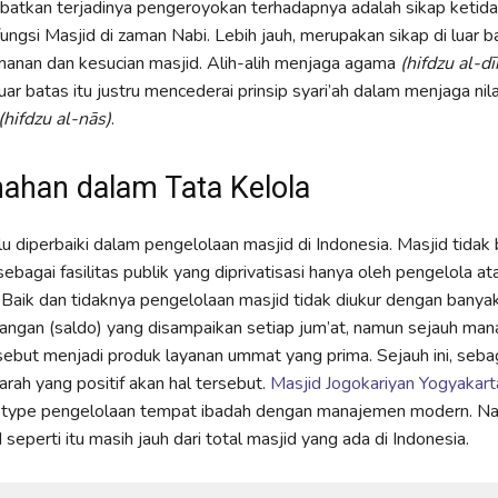
batkan terjadinya pengeroyokan terhadapnya adalah sikap ketid
fungsi Masjid di zaman Nabi. Lebih jauh, merupakan sikap di luar 
anan dan kesucian masjid. Alih-alih menjaga agama
(hifdzu al-dī
ar batas itu justru mencederai prinsip syari’ah dalam menjaga nila
(hifdzu al-nās)
.
han dalam Tata Kelola
u diperbaiki dalam pengelolaan masjid di Indonesia. Masjid tidak 
ebagai fasilitas publik yang diprivatisasi hanya oleh pengelola at
. Baik dan tidaknya pengelolaan masjid tidak diukur dengan banya
ngan (saldo) yang disampaikan setiap jum’at, namun sejauh mana 
ebut menjadi produk layanan ummat yang prima. Sejauh ini, sebag
rah yang positif akan hal tersebut.
Masjid Jogokariyan Yogyakart
otype pengelolaan tempat ibadah dengan manajemen modern. N
seperti itu masih jauh dari total masjid yang ada di Indonesia.