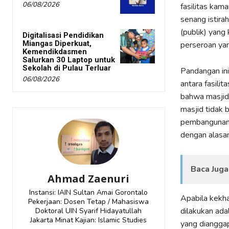
06/08/2026
fasilitas kama
senang istira
(publik) yang
Digitalisasi Pendidikan
Miangas Diperkuat,
perseroan yan
Kemendikdasmen
Salurkan 30 Laptop untuk
Sekolah di Pulau Terluar
Pandangan in
06/08/2026
antara fasili
bahwa masjid 
masjid tidak 
pembangunanny
dengan alasan
Baca Juga
Ahmad Zaenuri
Instansi: IAIN Sultan Amai Gorontalo
Apabila kekha
Pekerjaan: Dosen Tetap / Mahasiswa
dilakukan ad
Doktoral UIN Syarif Hidayatullah
Jakarta Minat Kajian: Islamic Studies
yang dianggap