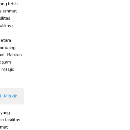
rang lebih
tas ummat
litas
bliknya.
setara
enimbang
mat. Bahkan
 dalam
s masjid
i Miskin
 yang
 fasilitas
umat