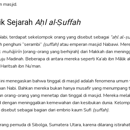
 masjid.
ik Sejarah
Aḥl al-Ṣuffah
abi, terdapat sekelompok orang yang disebut sebagai
“aḥl al-ṣu
h penghuni “serambi”
(ṣuffah)
atau emperan masjid Nabawi. Merek
k
muhājirīn
(orang-orang yang berhijrah) dari Makkah dan mening
ju Madinah. Beberapa di antara mereka seperti Ka’ab ibn Mālik al
Haritsah ibn Nu’man.
h ini menegaskan bahwa tinggal di masjid adalah fenomena umum
man Nabi. Bahkan mereka bukan hanya musafir yang menumpang t
un orang-orang yang menetap dan tinggal di masjid. Mereka mel
ud dengan meninggalkan kemewahan dan kesibukan dunia. Kelompo
 disebut sebagai bagian dari embrio kaum Sufi
(ṣuffah).
ang pemuda di Sibolga, Sumatera Utara, karena dilarang istirahat