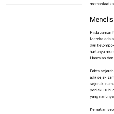
memanfaatkan
Menelis
Pada zaman N
Mereka adala
dari kelompo
hartanya menu
Hanẓalah dan 
Fakta sejara
ada sejak za
sejenak, nam
perilaku zuh
yang nantinya
Kematian seor