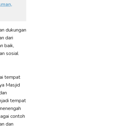
sman,
kan dukungan
n dari
n baik,
an sosial
gai tempat
ya Masjid
 dan
njadi tempat
s menengah
agai contoh
an dan