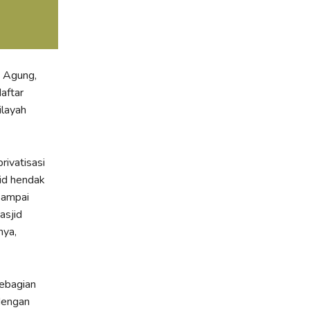
d Agung,
aftar
ilayah
privatisasi
jid hendak
sampai
asjid
nya,
ebagian
 dengan