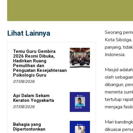
Lihat Lainnya
Seorang pemu
Kota Sibolga
panjang, tida
Temu Guru Gembira
Indonesia.
2026 Resmi Dibuka,
Hadirkan Ruang
Pemulihan dan
Masjid adalah 
Penguatan Kesejahteraan
Psikologis Guru
oleh sebagian
07/08/2026
dibangun, pen
meminta sumba
Api Dalam Sekam
tertutup rapa
Keraton Yogyakarta
menjaga fasil
07/08/2026
Mari banding
Bahagia yang
dikuasai pers
Dipertontonkan