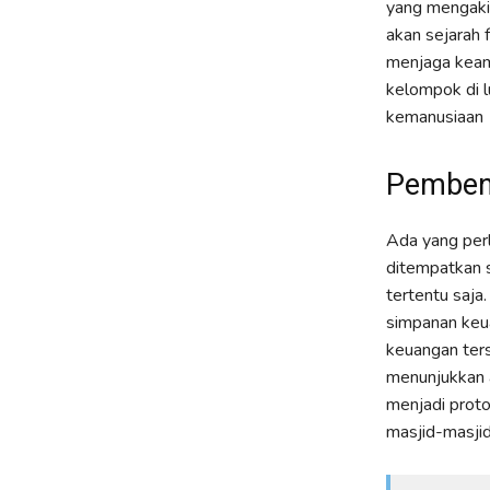
yang mengaki
akan sejarah 
menjaga keam
kelompok di lu
kemanusiaan
Pembena
Ada yang perl
ditempatkan s
tertentu saja
simpanan keua
keuangan ters
menunjukkan a
menjadi prot
masjid-masjid 