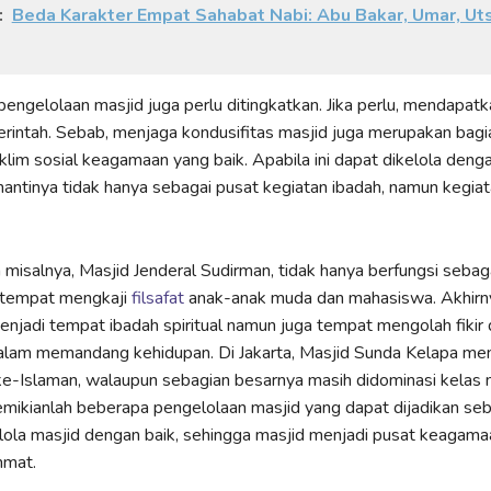
:
Beda Karakter Empat Sahabat Nabi: Abu Bakar, Umar, Ut
pengelolaan masjid juga perlu ditingkatkan. Jika perlu, mendapat
erintah. Sebab, menjaga kondusifitas masjid juga merupakan bagia
klim sosial keagamaan yang baik. Apabila ini dapat dikelola denga
antinya tidak hanya sebagai pusat kegiatan ibadah, namun kegiat
 misalnya, Masjid Jenderal Sudirman, tidak hanya berfungsi seba
i tempat mengkaji
filsafat
anak-anak muda dan mahasiswa. Akhirn
enjadi tempat ibadah spiritual namun juga tempat mengolah fikir
dalam memandang kehidupan. Di Jakarta, Masjid Sunda Kelapa me
 ke-Islaman, walaupun sebagian besarnya masih didominasi kela
mikianlah beberapa pengelolaan masjid yang dapat dijadikan seb
ola masjid dengan baik, sehingga masjid menjadi pusat keagama
mmat.