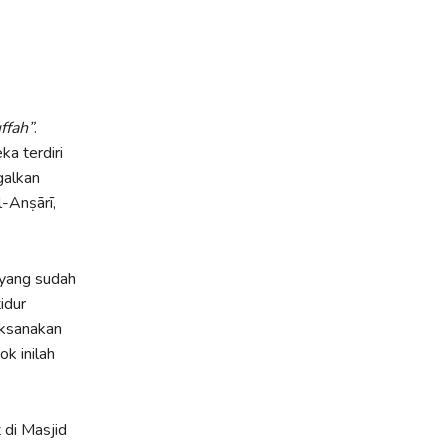
ffah”
.
a terdiri
galkan
-Anṣārī,
 yang sudah
idur
aksanakan
k inilah
 di Masjid