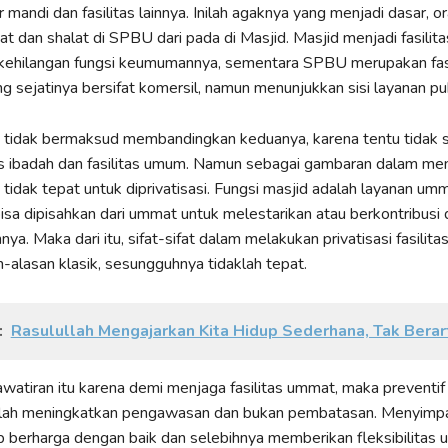
r mandi dan fasilitas lainnya. Inilah agaknya yang menjadi dasar, o
hat dan shalat di SPBU dari pada di Masjid. Masjid menjadi fasili
 kehilangan fungsi keumumannya, sementara SPBU merupakan fasi
g sejatinya bersifat komersil, namun menunjukkan sisi layanan pu
i tidak bermaksud membandingkan keduanya, karena tentu tidak 
tas ibadah dan fasilitas umum. Namun sebagai gambaran dalam m
tidak tepat untuk diprivatisasi. Fungsi masjid adalah layanan um
bisa dipisahkan dari ummat untuk melestarikan atau berkontribusi
a. Maka dari itu, sifat-sifat dalam melakukan privatisasi fasilita
-alasan klasik, sesungguhnya tidaklah tepat.
:
Rasulullah Mengajarkan Kita Hidup Sederhana, Tak Berart
watiran itu karena demi menjaga fasilitas ummat, maka preventif
alah meningkatkan pengawasan dan bukan pembatasan. Menyimpan
 berharga dengan baik dan selebihnya memberikan fleksibilitas 