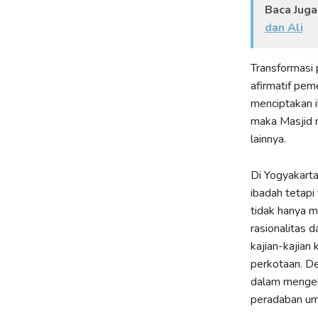
Baca Juga
dan Ali
Transformasi 
afirmatif pem
menciptakan i
maka Masjid n
lainnya.
Di Yogyakarta
ibadah tetap
tidak hanya m
rasionalitas 
kajian-kajian
perkotaan. De
dalam mengel
peradaban u