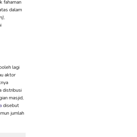
ak fahaman
batas dalam
n),
i
boleh lagi
au aktor
knya
distribusi
ian masjid,
a
disebut
amun jumlah