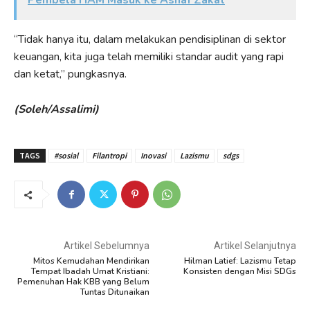
Pembela HAM Masuk ke Asnaf Zakat
“Tidak hanya itu, dalam melakukan pendisiplinan di sektor
keuangan, kita juga telah memiliki standar audit yang rapi
dan ketat,” pungkasnya.
(Soleh/Assalimi)
TAGS
#sosial
Filantropi
Inovasi
Lazismu
sdgs
Artikel Sebelumnya
Artikel Selanjutnya
Mitos Kemudahan Mendirikan
Hilman Latief: Lazismu Tetap
Tempat Ibadah Umat Kristiani:
Konsisten dengan Misi SDGs
Pemenuhan Hak KBB yang Belum
Tuntas Ditunaikan