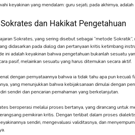
hi keyakinan yang mendalam: guru sejati, pada akhirnya, adalah di
Sokrates dan Hakikat Pengetahuan
jaran Sokrates, yang sering disebut sebagai “metode Sokratik”
ng didasarkan pada dialog dan pertanyaan kritis ketimbang instru
ode ini adalah keyakinan bahwa pengetahuan bukanlah sesuatu ya
cara pasif, melainkan sesuatu yang harus ditemukan secara aktif.
enal dengan pernyataannya bahwa ia tidak tahu apa pun kecuali f
nnya, yang menunjukkan bahwa kebijaksanaan dimulai dengan pe
diri sendiri dan pencarian pemahaman yang berkelanjutan.
tes beroperasi melalui proses bertanya, yang dirancang untuk 
angsang pemikiran kritis. Dengan terlibat dalam proses dialektis i
eyakinannya sendiri, mengevaluasi validitasnya, dan menyempur
a.