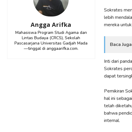
Sokrates men
lebih mendal
Angga Arifka
mereka untuk b
Mahasiswa Program Studi Agama dan
Lintas Budaya (CRCS), Sekolah
Pascasarjana Universitas Gadjah Mada
Baca Juga
—tinggal di anggaarifka.com.
Inti dari pan
Sokrates per
dapat tersing
Pemikiran Sok
hal ini sebagai
telah diketah
bahwa pendidi
internal.