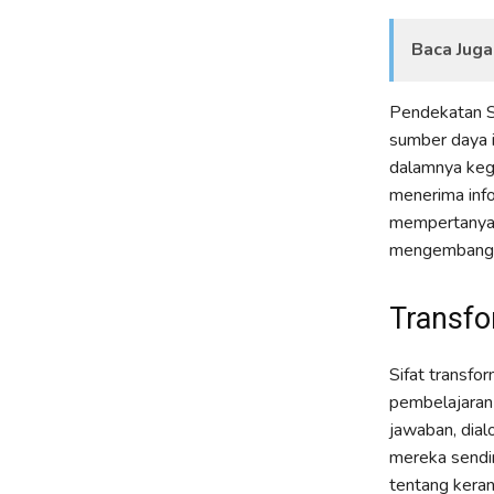
Baca Juga
Pendekatan S
sumber daya i
dalamnya kegi
menerima info
mempertanyak
mengembangk
Transfo
Sifat transfo
pembelajaran
jawaban, dial
mereka sendir
tentang kera