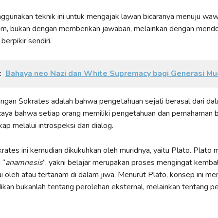
ggunakan teknik ini untuk mengajak lawan bicaranya menuju wa
am, bukan dengan memberikan jawaban, melainkan dengan mend
erpikir sendiri.
:
Bahaya neo Nazi dan White Supremacy bagi Generasi Mu
dangan Sokrates adalah bahwa pengetahuan sejati berasal dari dal
caya bahwa setiap orang memiliki pengetahuan dan pemahaman 
kap melalui introspeksi dan dialog.
rates ini kemudian dikukuhkan oleh muridnya, yaitu Plato. Plato
 “
anamnesis
”, yakni belajar merupakan proses mengingat kembal
ui oleh atau tertanam di dalam jiwa. Menurut Plato, konsep ini me
kan bukanlah tentang perolehan eksternal, melainkan tentang p