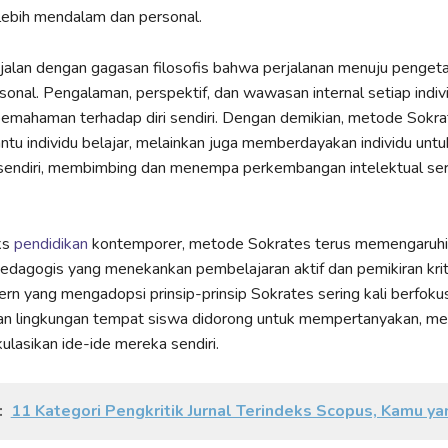
lebih mendalam dan personal.
jalan dengan gagasan filosofis bahwa perjalanan menuju penget
sonal. Pengalaman, perspektif, dan wawasan internal setiap indiv
mahaman terhadap diri sendiri. Dengan demikian, metode Sokra
u individu belajar, melainkan juga memberdayakan individu untu
i sendiri, membimbing dan menempa perkembangan intelektual ser
ks
pendidikan
kontemporer, metode Sokrates terus memengaruhi
dagogis yang menekankan pembelajaran aktif dan pemikiran kriti
rn yang mengadopsi prinsip-prinsip Sokrates sering kali berfoku
 lingkungan tempat siswa didorong untuk mempertanyakan, men
ulasikan ide-ide mereka sendiri.
:
11 Kategori Pengkritik Jurnal Terindeks Scopus, Kamu y