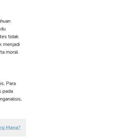
ahuan
idu
tes tidak
k menjadi
ta moral
s. Para
s pada
ganalisis,
ang Mana?