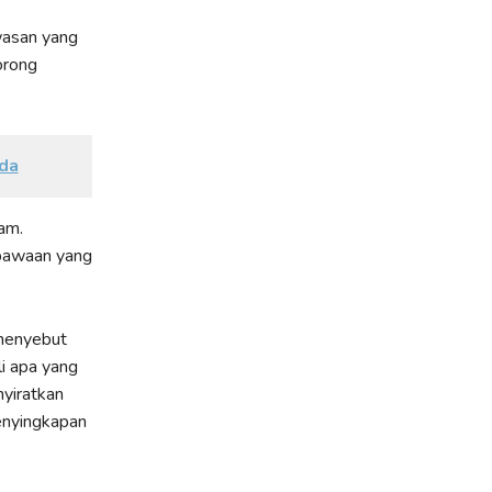
wasan yang
orong
da
am.
bawaan yang
 menyebut
i apa yang
nyiratkan
enyingkapan