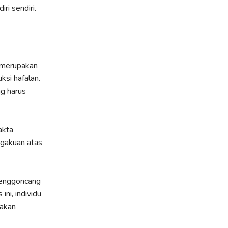
ri sendiri.
, merupakan
ksi hafalan.
ng harus
akta
ngakuan atas
menggoncang
ni, individu
nakan