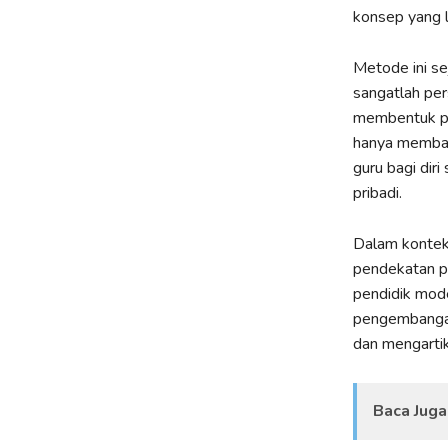
konsep yang 
Metode ini se
sangatlah per
membentuk pe
hanya membant
guru bagi dir
pribadi.
Dalam konte
pendekatan pe
pendidik mode
pengembangan
dan mengartik
Baca Juga