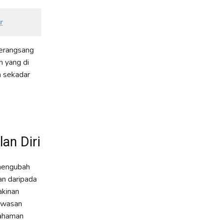
r
erangsang
n yang di
h sekadar
an Diri
 mengubah
an daripada
akinan
wawasan
mahaman