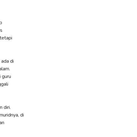
p
es
tetapi
 ada di
alam.
i guru
gali
diri.
muridnya, di
an