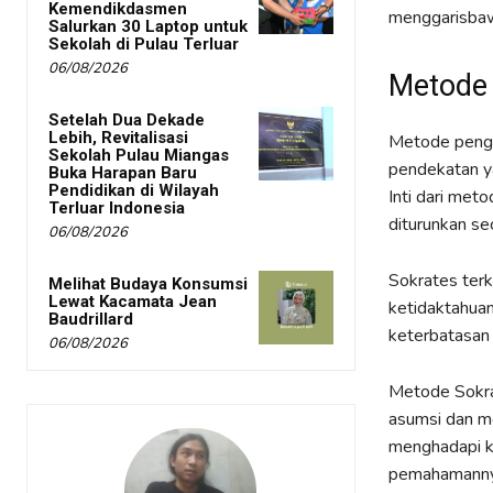
Kemendikdasmen
menggarisbawa
Salurkan 30 Laptop untuk
Sekolah di Pulau Terluar
06/08/2026
Metode 
Setelah Dua Dekade
Lebih, Revitalisasi
Metode penga
Sekolah Pulau Miangas
pendekatan ya
Buka Harapan Baru
Pendidikan di Wilayah
Inti dari met
Terluar Indonesia
diturunkan se
06/08/2026
Sokrates terk
Melihat Budaya Konsumsi
Lewat Kacamata Jean
ketidaktahua
Baudrillard
keterbatasan 
06/08/2026
Metode Sokra
asumsi dan mer
menghadapi k
pemahamanny