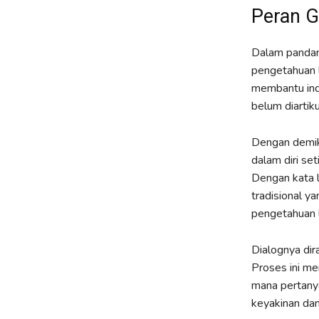
Peran G
Dalam pandang
pengetahuan 
membantu indi
belum diartik
Dengan demiki
dalam diri se
Dengan kata l
tradisional y
pengetahuan l
Dialognya dir
Proses ini me
mana pertanya
keyakinan dan