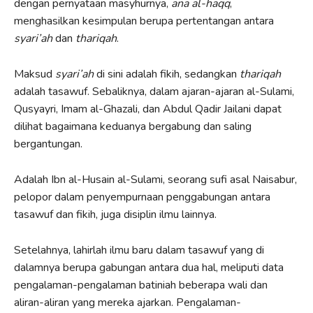
dengan pernyataan masyhurnya,
ana al-haqq
,
menghasilkan kesimpulan berupa pertentangan antara
syari’ah
dan
thariqah
.
Maksud
syari’ah
di sini adalah fikih, sedangkan
thariqah
adalah tasawuf. Sebaliknya, dalam ajaran-ajaran al-Sulami,
Qusyayri, Imam al-Ghazali, dan Abdul Qadir Jailani dapat
dilihat bagaimana keduanya bergabung dan saling
bergantungan.
Adalah Ibn al-Husain al-Sulami, seorang sufi asal Naisabur,
pelopor dalam penyempurnaan penggabungan antara
tasawuf dan fikih, juga disiplin ilmu lainnya.
Setelahnya, lahirlah ilmu baru dalam tasawuf yang di
dalamnya berupa gabungan antara dua hal, meliputi data
pengalaman-pengalaman batiniah beberapa wali dan
aliran-aliran yang mereka ajarkan. Pengalaman-