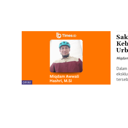
Sak
Keb
Ur
Miqdam
Dalam 
eksklu
terseb
OPINI