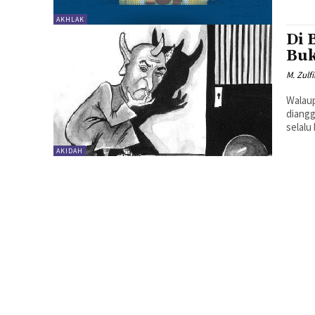
AKHLAK
Di 
Buk
M. Zulf
Walaup
diangg
selalu
AKIDAH