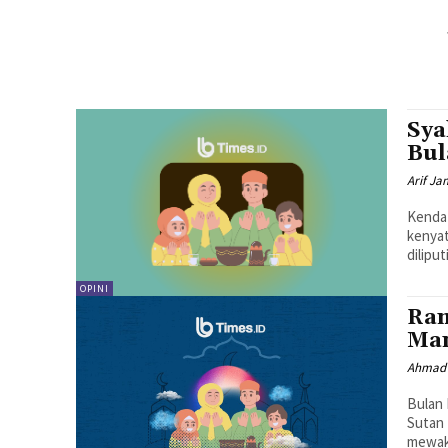
Sya
Bul
Arif Ja
Kendat
kenyat
dilipu
OPINI
Ram
Ma
Ahmad 
Bulan 
Sutan 
mewakil