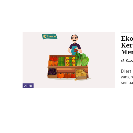
Eko
Ker
Men
M. Yusr
Di era
yang p
semua 
OPINI