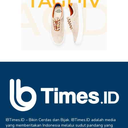
IBTimes.ID – Bikin Cerdas dan Bijak. IBTimes.ID adalah media
yang memberitakan Indonesia melalui sudut pandang yang