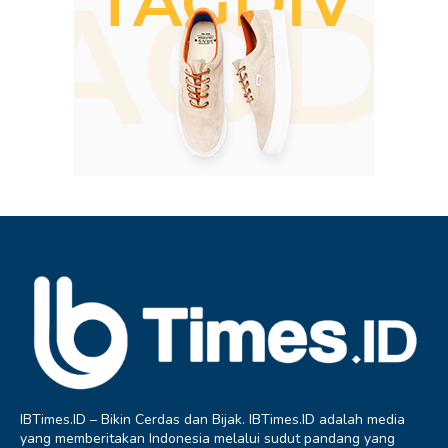
IBTimes.ID – Bikin Cerdas dan Bijak. IBTimes.ID adalah media
yang memberitakan Indonesia melalui sudut pandang yang