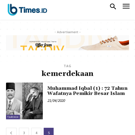
- Advertisement -
TAG
kemerdekaan
Muhammad Iqbal (1) : 72 Tahun
Wafatnya Pemikir Besar Islam
21/04/2020
TARIKH
3
4
5