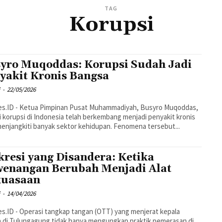
TAG
Korupsi
yro Muqoddas: Korupsi Sudah Jadi
yakit Kronis Bangsa
i
-
22/05/2026
es.ID - Ketua Pimpinan Pusat Muhammadiyah, Busyro Muqoddas,
i korupsi di Indonesia telah berkembang menjadi penyakit kronis
yang menjangkiti banyak sektor kehidupan. Fenomena tersebut...
kresi yang Disandera: Ketika
enangan Berubah Menjadi Alat
kuasaan
i
-
14/04/2026
s.ID - Operasi tangkap tangan (OTT) yang menjerat kepala
 di Tulungagung tidak hanya mengungkap praktik pemerasan di