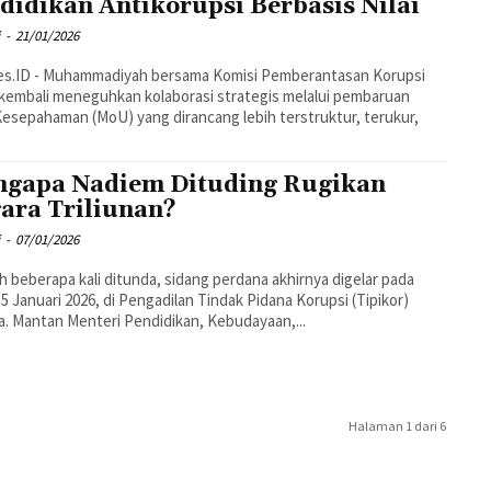
didikan Antikorupsi Berbasis Nilai
i
-
21/01/2026
Komisi Pemberantasan Korupsi
kembali meneguhkan kolaborasi strategis melalui pembaruan
esepahaman (MoU) yang dirancang lebih terstruktur, terukur,
gapa Nadiem Dituding Rugikan
ara Triliunan?
i
-
07/01/2026
h beberapa kali ditunda, sidang perdana akhirnya digelar pada
 5 Januari 2026, di Pengadilan Tindak Pidana Korupsi (Tipikor)
a. Mantan Menteri Pendidikan, Kebudayaan,...
Halaman 1 dari 6