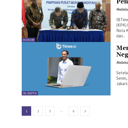
Pen
Redaks
IBTimes.ID - Muhammadiyah bersama 
(KPK) 
Nota K
dan...
HUKUM
Men
Neg
Redaks
Setela
Senin,
Jakart
IN-DEPTH
...
1
2
3
6