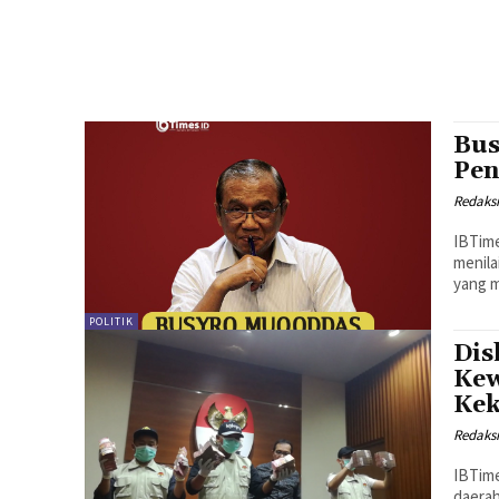
Bus
Pen
Redaks
IBTim
menila
POLITIK
Dis
Kew
Ke
Redaks
IBTime
daerah