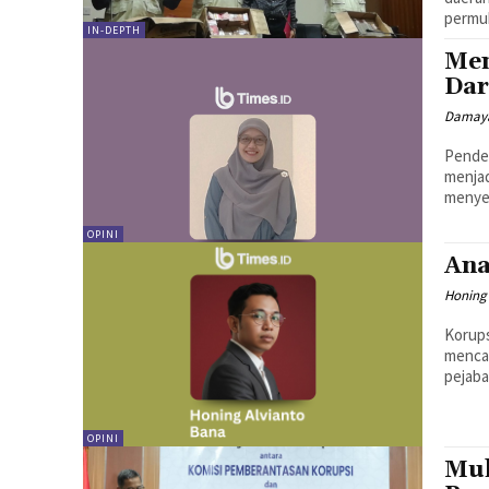
permuk
IN-DEPTH
Men
Dar
Damaya
Pendek
menjad
menyen
OPINI
Ana
Honing
Korups
mencap
pejaba
OPINI
Muh