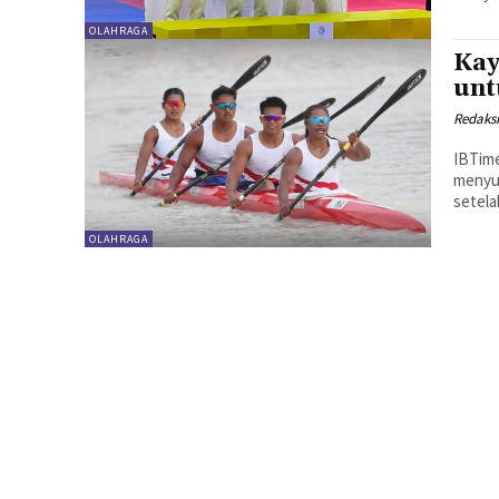
OLAHRAGA
Kay
unt
Redaks
IBTime
menyu
setela
OLAHRAGA