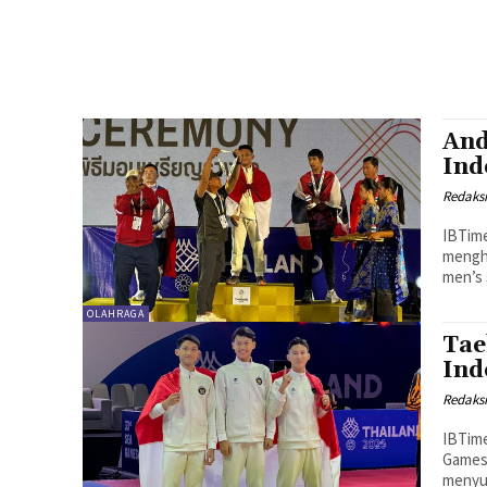
And
Ind
Redaks
IBTime
mengh
men’s 
OLAHRAGA
Tae
Ind
Redaks
IBTime
Games
menyum