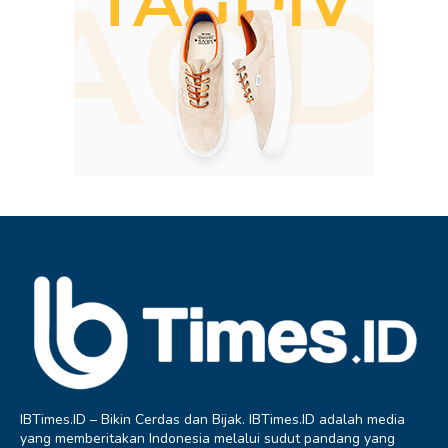
IBTimes.ID – Bikin Cerdas dan Bijak. IBTimes.ID adalah media
yang memberitakan Indonesia melalui sudut pandang yang