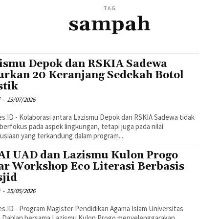
TAG
sampah
ismu Depok dan RSKIA Sadewa
urkan 20 Keranjang Sedekah Botol
stik
i
-
13/07/2026
s.ID - Kolaborasi antara Lazismu Depok dan RSKIA Sadewa tidak
berfokus pada aspek lingkungan, tetapi juga pada nilai
siaan yang terkandung dalam program...
I UAD dan Lazismu Kulon Progo
ar Workshop Eco Literasi Berbasis
jid
i
-
25/05/2026
s.ID - Program Magister Pendidikan Agama Islam Universitas
 Dahlan bersama Lazismu Kulon Progo menyelenggarakan