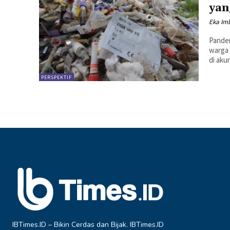
yan
Eka Imb
Pandem
warga 
di aku
PERSPEKTIF
IBTimes.ID – Bikin Cerdas dan Bijak. IBTimes.ID