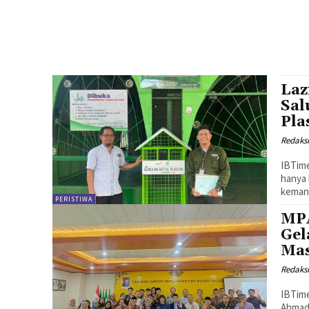
Laz
Sal
Pla
Redaks
IBTime
hanya 
kemanu
PERISTIWA
MPA
Gel
Mas
Redaks
IBTime
Ahmad