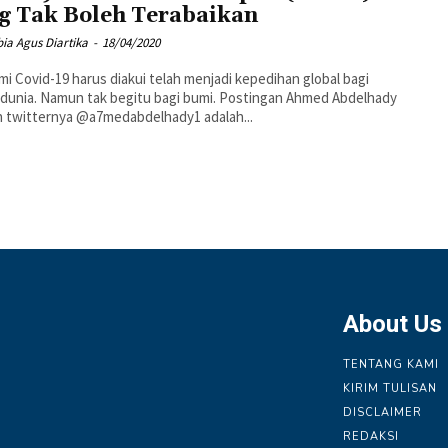
g Tak Boleh Terabaikan
ia Agus Diartika
-
18/04/2020
i Covid-19 harus diakui telah menjadi kepedihan global bagi
dunia. Namun tak begitu bagi bumi. Postingan Ahmed Abdelhady
n twitternya @a7medabdelhady1 adalah...
About Us
TENTANG KAMI
KIRIM TULISAN
DISCLAIMER
REDAKSI