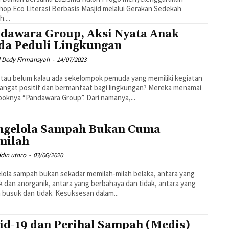
op Eco Literasi Berbasis Masjid melalui Gerakan Sedekah
....
dawara Group, Aksi Nyata Anak
a Peduli Lingkungan
l Dedy Firmansyah
-
14/07/2023
tau belum kalau ada sekelompok pemuda yang memiliki kegiatan
angat positif dan bermanfaat bagi lingkungan? Mereka menamai
oknya “Pandawara Group”. Dari namanya,...
gelola Sampah Bukan Cuma
milah
din utoro
-
03/06/2020
ola sampah bukan sekadar memilah-milah belaka, antara yang
k dan anorganik, antara yang berbahaya dan tidak, antara yang
busuk dan tidak. Kesuksesan dalam...
id-19 dan Perihal Sampah (Medis)