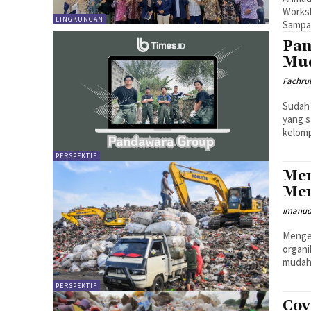
Worksh
LINGKUNGAN
Sampah
Pan
Mud
Fachru
Sudah 
yang s
kelomp
PERSPEKTIF
Men
Me
imanud
Mengel
organi
mudah 
PERSPEKTIF
Cov