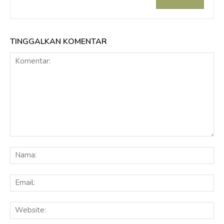
TINGGALKAN KOMENTAR
Komentar:
Na
Ema
Web