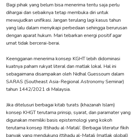
Bagi pihak yang belum bisa menerima tentu saja perlu
dihargai dan sebaiknya tetap membuka diri untuk
mewujudkan unifikasi. Jangan terulang lagi kasus tahun
yang lalu dalam menyikapi perbedaan sehingga berurusan
dengan aparat hukum. Mari tebarkan energi positif agar
umat tidak bercerai-berai.
Keengganan menerima konsep KGHT lebih didominasi
kuatnya paham rukyat literal dan matlak lokal. Hal ini
sebagaimana disampaikan oleh Nidhal Guessoum dalam
SARAS (Southeast Asia-Regional Astronomy Seminar)
tahun 1442/2021 di Malaysia.
Jika ditelusuri berbagai kitab turats (khazanah Islam)
konsep KHGT terutama prinsip, syarat, dan paramater yang
digunakan memiliki basis epistemologi yang kokoh
terutama konsep Ittihadu al-Matali’. Berbagai literatur fikih
banyak yang mendukung ittihadu al-Matali (matlak global)