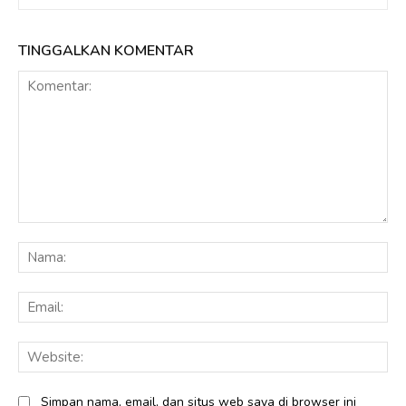
TINGGALKAN KOMENTAR
Komentar:
Na
Ema
Web
Simpan nama, email, dan situs web saya di browser ini