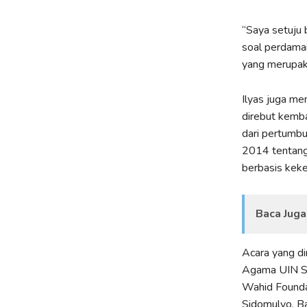
“Saya setuju 
soal perdamaia
yang merupaka
Ilyas juga me
direbut kemba
dari pertumb
2014 tentang 
berbasis keke
Baca Juga
Acara yang di
Agama UIN Su
Wahid Foundat
Sidomulyo, B