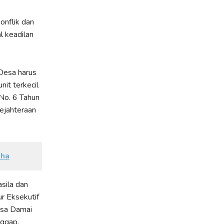
onflik dan
l keadilan
 Desa harus
nit terkecil
No. 6 Tahun
sejahteraan
aha
sila dan
r Eksekutif
Desa Damai
ggap.