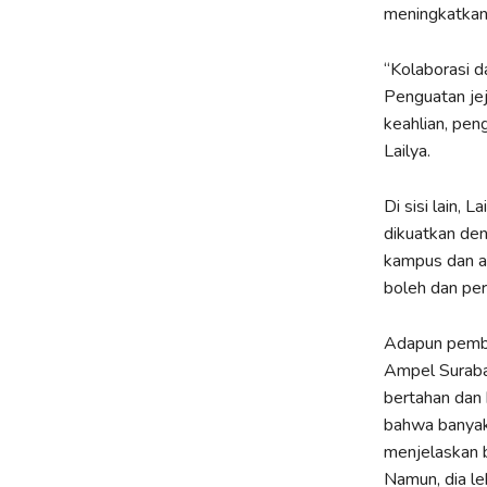
meningkatkan 
“Kolaborasi d
Penguatan jej
keahlian, pen
Lailya.
Di sisi lain,
dikuatkan den
kampus dan as
boleh dan perl
Adapun pembic
Ampel Suraba
bertahan dan
bahwa banyak 
menjelaskan b
Namun, dia leb