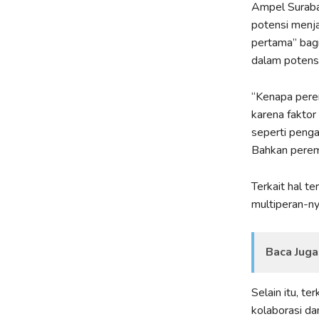
Ampel Suraba
potensi menja
pertama” bagi
dalam potens
“Kenapa perem
karena faktor
seperti penga
Bahkan peremp
Terkait hal t
multiperan-ny
Baca Juga
Selain itu, t
kolaborasi dan