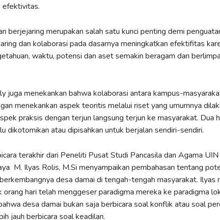
efektivitas.
an berjejaring merupakan salah satu kunci penting demi penguata
aring dan kolaborasi pada dasarnya meningkatkan efektifitas kar
getahuan, waktu, potensi dan aset semakin beragam dan berlimpa
 Laily juga menekankan bahwa kolaborasi antara kampus-masyaraka
gan menekankan aspek teoritis melalui riset yang umumnya dilak
pek praksis dengan terjun langsung terjun ke masyarakat. Dua hal
u dikotomikan atau dipisahkan untuk berjalan sendiri-sendiri.
ara terakhir dari Peneliti Pusat Studi Pancasila dan Agama UIN
ya M. Ilyas Rolis, M.Si menyampaikan pembahasan tentang pote
 berkembangnya desa damai di tengah-tengah masyarakat. Ilyas 
orang hari telah menggeser paradigma mereka ke paradigma loka
ahwa desa damai bukan saja berbicara soal konflik atau soal pe
ih jauh berbicara soal keadilan.