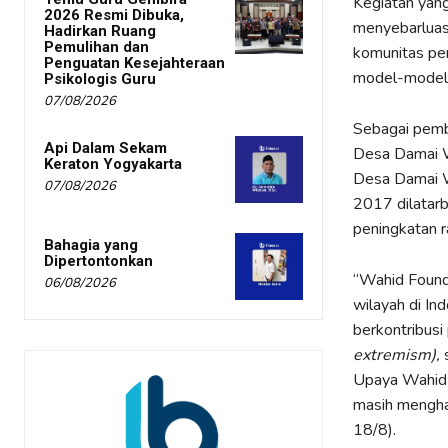
Kegiatan yang
2026 Resmi Dibuka,
menyebarlua
Hadirkan Ruang
Pemulihan dan
komunitas pe
Penguatan Kesejahteraan
model-model 
Psikologis Guru
07/08/2026
Sebagai pembi
Api Dalam Sekam
Desa Damai W
Keraton Yogyakarta
Desa Damai W
07/08/2026
2017 dilatarb
peningkatan 
Bahagia yang
Dipertontonkan
“Wahid Found
06/08/2026
wilayah di In
berkontribusi
extremism),
s
Upaya Wahid F
masih menghad
18/8).