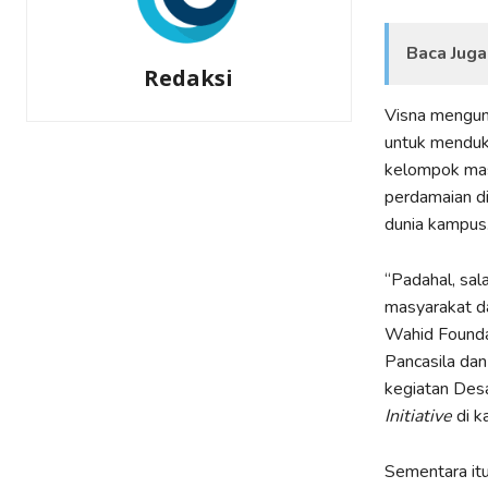
Baca Juga
Redaksi
Visna mengun
untuk menduk
kelompok masy
perdamaian d
dunia kampus
“Padahal, sal
masyarakat da
Wahid Foundat
Pancasila da
kegiatan Des
Initiative
di k
Sementara itu