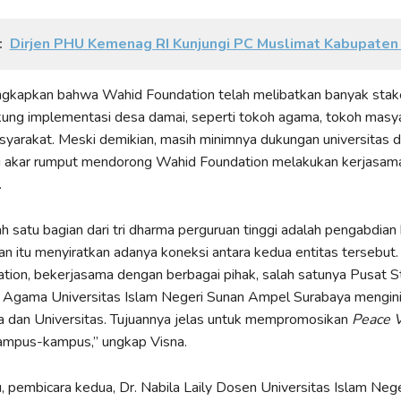
:
Dirjen PHU Kemenag RI Kunjungi PC Muslimat Kabupaten 
gkapkan bahwa Wahid Foundation telah melibatkan banyak stak
ung implementasi desa damai, seperti tokoh agama, tokoh masya
arakat. Meski demikian, masih minimnya dukungan universitas da
i akar rumput mendorong Wahid Foundation melakukan kerjasam
.
ah satu bagian dari tri dharma perguruan tinggi adalah pengabdia
n itu menyiratkan adanya koneksi antara kedua entitas tersebut. 
ion, bekerjasama dengan berbagai pihak, salah satunya Pusat S
n Agama Universitas Islam Negeri Sunan Ampel Surabaya mengini
a dan Universitas. Tujuannya jelas untuk mempromosikan
Peace V
ampus-kampus,” ungkap Visna.
, pembicara kedua, Dr. Nabila Laily Dosen Universitas Islam Neg