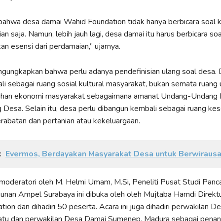
bahwa desa damai Wahid Foundation tidak hanya berbicara soal k
n saja. Namun, lebih jauh lagi, desa damai itu harus berbicara soa
n esensi dari perdamaian,” ujarnya.
ngungkapkan bahwa perlu adanya pendefinisian ulang soal desa.
li sebagai ruang sosial kultural masyarakat, bukan semata ruang u
uhan ekonomi masyarakat sebagaimana amanat Undang-Undang 
Desa. Selain itu, desa perlu dibangun kembali sebagai ruang ke
rabatan dan pertanian atau kekeluargaan.
:
Evermos, Berdayakan Masyarakat Desa untuk Berwiraus
moderatori oleh M. Helmi Umam, M.Si, Peneliti Pusat Studi Panca
nan Ampel Surabaya ini dibuka oleh oleh Mujtaba Hamdi Direktu
ion dan dihadiri 50 peserta. Acara ini juga dihadiri perwakilan 
atu dan perwakilan Desa Damai Sumenep, Madura sebagai penan