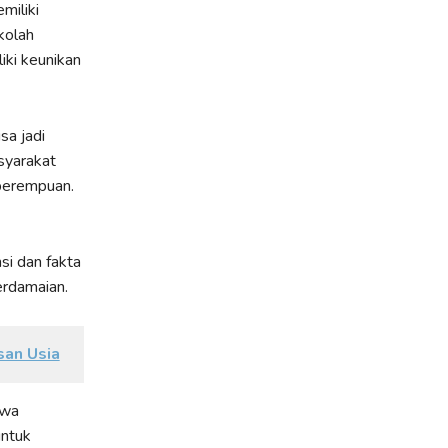
miliki
kolah
iki keunikan
sa jadi
asyarakat
 perempuan.
si dan fakta
rdamaian.
san Usia
hwa
untuk