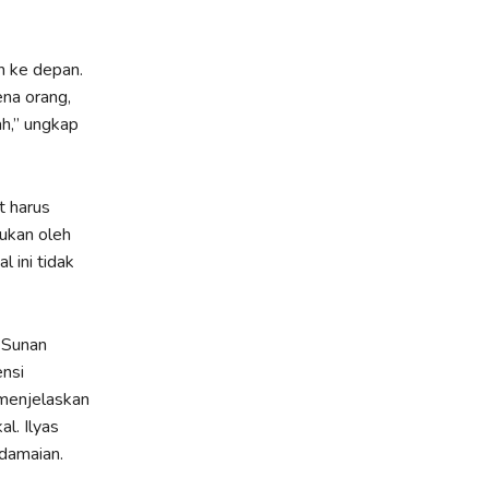
n ke depan.
ena orang,
h,” ungkap
t harus
ukan oleh
 ini tidak
 Sunan
nsi
menjelaskan
l. Ilyas
rdamaian.