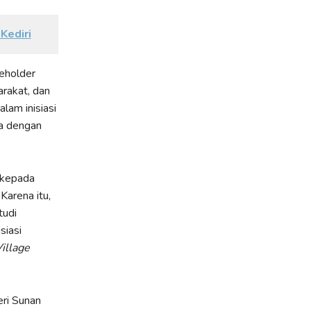
Kediri
eholder
rakat, dan
lam inisiasi
a dengan
n kepada
Karena itu,
tudi
siasi
illage
eri Sunan