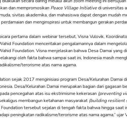
 dilakukan secara daring melalui akun zoom meeting ini bertujuan
skan dan mempromosikan
Peace Village Initiative
di universitas 
muda, sivitas akademika, dan mahasiswa dapat dengan mudah me
perdamaian dan menginspirasi untuk membangun gerakan perda
cara pertama dalam webinar tersebut, Visna Vulovik, Koordinat
ahid Foundation menceritakan pengalamannya dalam mengelol
ahid Foundation. Visna menjelaskan bahwa Desa Damai yang di
elakangi oleh fakta bahwa sampai saat ini, Indonesia masih meng
radikalisme/terorisme atas nama agama.
ation sejak 2017 menginisiasi program Desa/Kelurahan Damai di
donesia. Desa/Kelurahan Damai merupakan bagian dari gagasan b
 pada pencegahan atas isu ekstrimisme kekerasan
(preventing vi
ekaligus membangun ketahanan masyarakat
(building resilient 
oundation tersebut sejalan di tengah fakta bahwa hingga saat in
api peningkatan radikalisme/terorisme atas nama agama,” ujar V