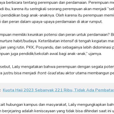
ya berbicara tentang perempuan dan perdamaian. Perempuan me
di ibu, karena itu seringkali seorang perempuan akan menjadi “se
 pendidikan bagi anak-anaknya. Oleh karena itu perempuan memil
i dan peran dalam upaya-upaya perdamaian di akar rumput.
puan memiliki keunikan potensi dan peran untuk perdamaian? Bi
 nurture habit/budaya. Keterlibatan intensif di tengah kegiatan m
jian yang rutin, PKK, Posyandu, dan sebagainya lebih didominasi
uan juga pendidik/sekolah awal bagi anak-anak,” ujarnya.
ersebut, Laily mengatakan bahwa perempuan dengan segala poten
a justru bisa menjadi
front-lead
atau aktor utama membangun pe
:
Kuota Haji 2023 Sebanyak 221 Ribu, Tidak Ada Pembata
erkait hubungan kampus dan masyarakat, Laily mengungkapkan ba
 berjejaring adalah keniscayaan yang tidak bisa dihindari saat ini 