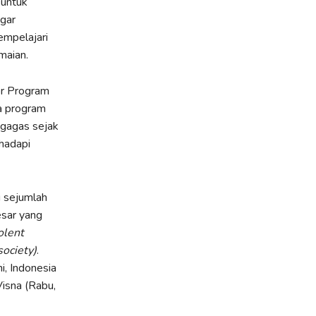
 untuk
agar
mpelajari
maian.
or Program
a program
gagas sejak
hadapi
 sejumlah
esar yang
olent
society)
.
i, Indonesia
isna (Rabu,