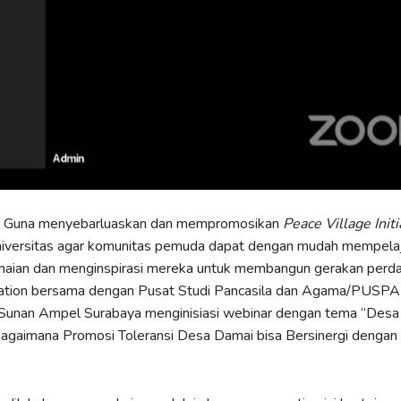
 Guna menyebarluaskan dan mempromosikan
Peace Village Initi
universitas agar komunitas pemuda dapat dengan mudah mempelaj
aian dan menginspirasi mereka untuk membangun gerakan perda
tion bersama dengan Pusat Studi Pancasila dan Agama/PUSPA 
 Sunan Ampel Surabaya menginisiasi webinar dengan tema “Desa
Bagaimana Promosi Toleransi Desa Damai bisa Bersinergi dengan
”