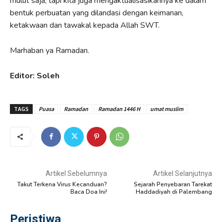
mulut saja, tapi kita juga mengaktualisasikannya ke dalam
bentuk perbuatan yang dilandasi dengan keimanan,
ketakwaan dan tawakal kepada Allah SWT.
Marhaban ya Ramadan.
Editor: Soleh
TAGS
Puasa
Ramadan
Ramadan 1446 H
umat muslim
Artikel Sebelumnya
Artikel Selanjutnya
Takut Terkena Virus Kecanduan?
Sejarah Penyebaran Tarekat
Baca Doa Ini!
Haddadiyah di Palembang
Peristiwa