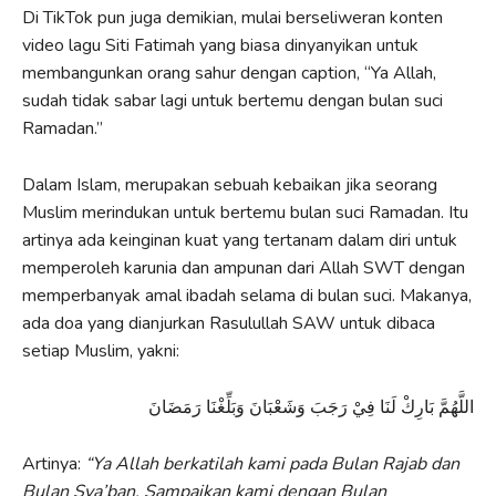
Di TikTok pun juga demikian, mulai berseliweran konten
video lagu Siti Fatimah yang biasa dinyanyikan untuk
membangunkan orang sahur dengan caption, “Ya Allah,
sudah tidak sabar lagi untuk bertemu dengan bulan suci
Ramadan.”
Dalam Islam, merupakan sebuah kebaikan jika seorang
Muslim merindukan untuk bertemu bulan suci Ramadan. Itu
artinya ada keinginan kuat yang tertanam dalam diri untuk
memperoleh karunia dan ampunan dari Allah SWT dengan
memperbanyak amal ibadah selama di bulan suci. Makanya,
ada doa yang dianjurkan Rasulullah SAW untuk dibaca
setiap Muslim, yakni:
اللَّهُمَّ بَارِكْ لَنَا فِيْ رَجَبَ وَشَعْبَانَ وَبَلِّغْنَا رَمَضَانَ
Artinya:
“Ya Allah berkatilah kami pada Bulan Rajab dan
Bulan Sya’ban. Sampaikan kami dengan Bulan