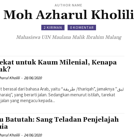
AUTHOR NAME
Moh Azharul Kholili
2 KIRIMAN
0 KOMENTAR
Mahasiswa UIN Maulana Malik Ibrahim Malang
ekat untuk Kaum Milenial, Kenapa
ak?
arul Kholili
-
28/06/2020
asal dari bahasa Arab, yaitu “طريقة /thariqah”, jamaknya "ئيق
 jalan yang mengacu kepada...
u Batutah: Sang Teladan Penjelajah
ia
arul Kholili
-
24/06/2020