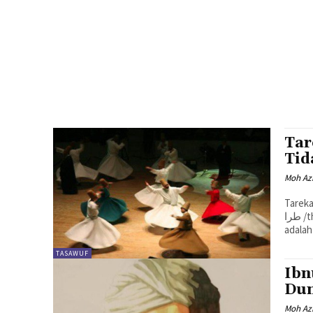
Tar
Tid
Moh Azh
Tarekat ber
طرا /tharaiq", yang berarti jalan. Sedangkan menurut istilah, tarekat
adalah
TASAWUF
Ibn
Dun
Moh Azh