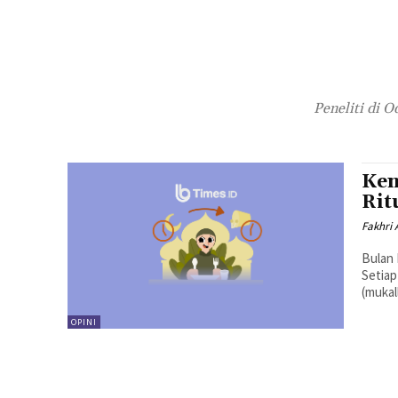
Peneliti di O
Ken
Rit
Fakhri A
Bulan 
Setiap
(mukal
OPINI