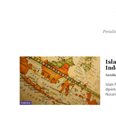
Penuli
Isl
Ind
handika
Islam 
diperk
Nusant
TARIKH