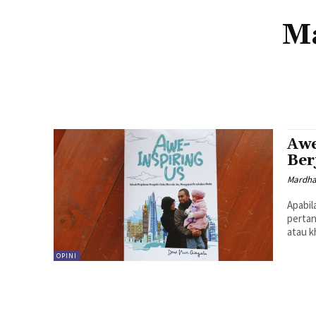
M
Awe
Ber
Mardha
Apabil
pertan
atau k
OPINI