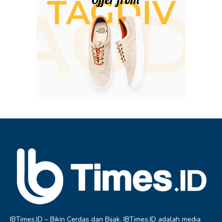
IBTimes.ID – Bikin Cerdas dan Bijak. IBTimes.ID adalah media