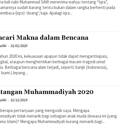
ma kali nabi Muhammad SAW menerima wahyu tentang “Iqra”,
amannya sudah barang tentu bukan dalam rangka berhenti pada
membaca (iqra) ‘doang’/saja. Apalagi iqra...
cari Makna dalam Bencana
liki
-
31/01/2020
ahun 2020 ini, kekuasaan apapun tidak dapat mengantisipasi,
gkal, ataupun menghentikan berbagai macam tragedi umat
a. Berbagai bencana alam terjadi, seperti: banjir (Indonesia),
bumi (Jepang...
tangan Muhammadiyah 2020
liki
-
31/12/2019
eberapa pertanyaan yang mengusik saya. Mengapa
adiyah tidak menarik bagi sebagian anak muda dewasa ini (yang
ma Islam)? Mengapa Muhammadiyah kurang menarik bagi...