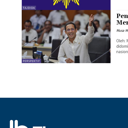
TAJDIDA
Pen
Me
Musa Ma
Oleh: Musa Maliki* Sejak 
didomi
nasion
PERSPEKTIF