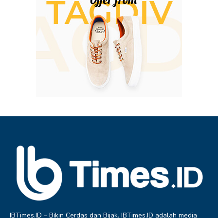
IBTimes.ID – Bikin Cerdas dan Bijak. IBTimes.ID adalah media