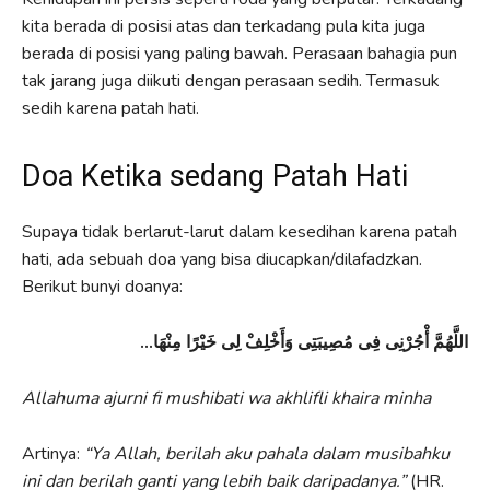
kita berada di posisi atas dan terkadang pula kita juga
berada di posisi yang paling bawah. Perasaan bahagia pun
tak jarang juga diikuti dengan perasaan sedih. Termasuk
sedih karena patah hati.
Doa Ketika sedang Patah Hati
Supaya tidak berlarut-larut dalam kesedihan karena patah
hati, ada sebuah doa yang bisa diucapkan/dilafadzkan.
Berikut bunyi doanya:
…اللَّهُمَّ أْجُرْنِى فِى مُصِيبَتِى وَأَخْلِفْ لِى خَيْرًا مِنْهَا
Allahuma ajurni fi mushibati wa akhlifli khaira minha
Artinya:
“Ya Allah, berilah aku pahala dalam musibahku
ini dan berilah ganti yang lebih baik daripadanya.”
(HR.