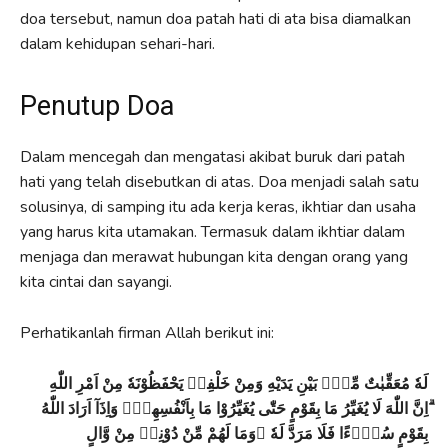
doa tersebut, namun doa patah hati di ata bisa diamalkan
dalam kehidupan sehari-hari.
Penutup Doa
Dalam mencegah dan mengatasi akibat buruk dari patah
hati yang telah disebutkan di atas. Doa menjadi salah satu
solusinya, di samping itu ada kerja keras, ikhtiar dan usaha
yang harus kita utamakan. Termasuk dalam ikhtiar dalam
menjaga dan merawat hubungan kita dengan orang yang
kita cintai dan sayangi.
Perhatikanlah firman Allah berikut ini:
لَهٗ مُعَقِّبٰتٌ مِّنْۢ بَيْنِ يَدَيْهِ وَمِنْ خَلْفِهٖ يَحْفَظُوْنَهٗ مِنْ اَمْرِ اللّٰهِ
ۗاِنَّ اللّٰهَ لَا يُغَيِّرُ مَا بِقَوْمٍ حَتّٰى يُغَيِّرُوْا مَا بِاَنْفُسِهِمْۗ وَاِذَآ اَرَادَ اللّٰهُ
بِقَوْمٍ سُوْۤءًا فَلَا مَرَدَّ لَهٗ ۚوَمَا لَهُمْ مِّنْ دُوْنِهٖ مِنْ وَّالٍ