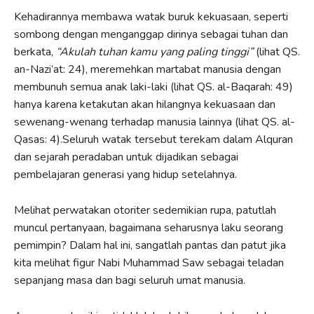
Kehadirannya membawa watak buruk kekuasaan, seperti
sombong dengan menganggap dirinya sebagai tuhan dan
berkata,
“Akulah tuhan kamu yang paling tinggi”
(lihat QS.
an-Nazi’at: 24), meremehkan martabat manusia dengan
membunuh semua anak laki-laki (lihat QS. al-Baqarah: 49)
hanya karena ketakutan akan hilangnya kekuasaan dan
sewenang-wenang terhadap manusia lainnya (lihat QS. al-
Qasas: 4).Seluruh watak tersebut terekam dalam Alquran
dan sejarah peradaban untuk dijadikan sebagai
pembelajaran generasi yang hidup setelahnya.
Melihat perwatakan otoriter sedemikian rupa, patutlah
muncul pertanyaan, bagaimana seharusnya laku seorang
pemimpin? Dalam hal ini, sangatlah pantas dan patut jika
kita melihat figur Nabi Muhammad Saw sebagai teladan
sepanjang masa dan bagi seluruh umat manusia.