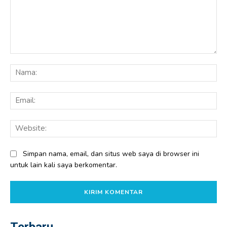
Komentar:
Na
Ema
Web
Simpan nama, email, dan situs web saya di browser ini
untuk lain kali saya berkomentar.
Terbaru