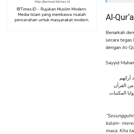
http://pemred.ibtimes.id
IBTimes.ID - Rujukan Muslim Modern.
Media Islam yang membawa risalah
Al-Qur’
pencerahan untuk masyarakat modern.
Benarkah demi
secara tegas
dengan Al-Qur
Sayyid Muham
 آرائهم
من القرآن
ايا المكتبات
“Sesungguhny
kalam- merek
masa. Kita t