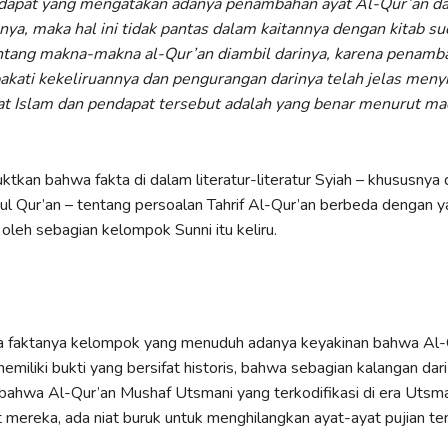
dapat yang mengatakan adanya penambahan ayat Al-Qur’an d
ya, maka hal ini tidak pantas dalam kaitannya dengan kitab su
ntang makna-makna al-Qur’an diambil darinya, karena penamb
pakati kekeliruannya dan pengurangan darinya telah jelas meny
 Islam dan pendapat tersebut adalah yang benar menurut m
ktkan bahwa fakta di dalam literatur-literatur Syiah – khususnya
mul Qur’an – tentang persoalan Tahrif Al-Qur’an berbeda dengan 
 oleh sebagian kelompok Sunni itu keliru.
faktanya kelompok yang menuduh adanya keyakinan bahwa Al-Q
memiliki bukti yang bersifat historis, bahwa sebagian kalangan da
 bahwa Al-Qur’an Mushaf Utsmani yang terkodifikasi di era Utsma
t mereka, ada niat buruk untuk menghilangkan ayat-ayat pujian ten