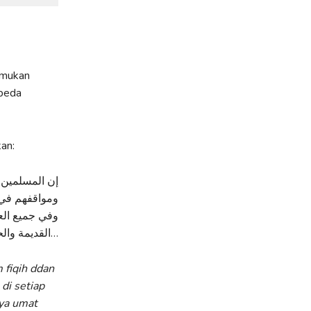
emukan
rbeda
an:
إن المسلمين ج
ومواقفهم في 
وفي جميع العص
القديمة والحديثة أي نص آخر للقرآن الكريم غير النص الذ يتداولونه بشكل عام…
 fiqih ddan
di setiap
nya umat