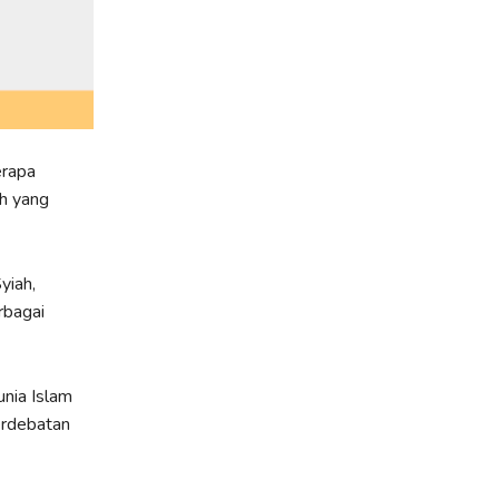
erapa
h yang
yiah,
rbagai
unia Islam
perdebatan