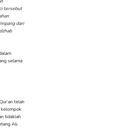
an
ci tersebut
ahan
impang dari
adzhab
 dalam
yang selama
ur’an telah
ri kelompok
n tidaklah
tang Ali.