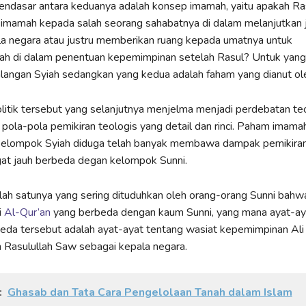
ndasar antara keduanya adalah konsep imamah, yaitu apakah R
imamah kepada salah seorang sahabatnya di dalam melanjutkan 
la negara atau justru memberikan ruang kepada umatnya untuk
h di dalam penentuan kepemimpinan setelah Rasul? Untuk yan
alangan Syiah sedangkan yang kedua adalah faham yang dianut ole
itik tersebut yang selanjutnya menjelma menjadi perdebatan teo
ola-pola pemikiran teologis yang detail dan rinci. Paham imama
kelompok Syiah diduga telah banyak membawa dampak pemikiran
gat jauh berbeda degan kelompok Sunni.
lah satunya yang sering dituduhkan oleh orang-orang Sunni bahw
i
Al-Qur’an
yang berbeda dengan kaum Sunni, yang mana ayat-ay
rbeda tersebut adalah ayat-ayat tentang wasiat kepemimpinan Ali
 Rasulullah Saw sebagai kepala negara.
:
Ghasab dan Tata Cara Pengelolaan Tanah dalam Islam