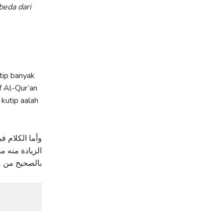
beda dari
ip banyak
f Al-Qur’an
kutip aalah
وأما الكلام ف
الزيادة منه م
بالصحيح من م