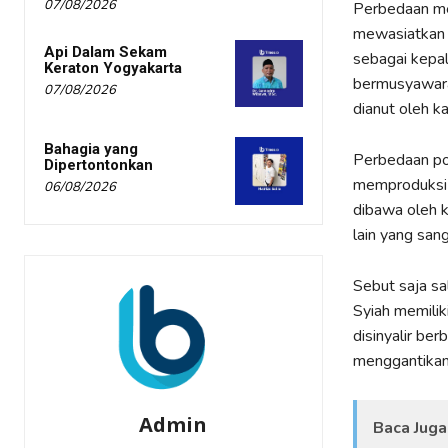
07/08/2026
Perbedaan me
mewasiatkan 
Api Dalam Sekam
sebagai kepa
Keraton Yogyakarta
bermusyawara
07/08/2026
dianut oleh k
Bahagia yang
Perbedaan pol
Dipertontonkan
memproduksi p
06/08/2026
dibawa oleh 
lain yang san
Sebut saja sa
Syiah memilik
disinyalir be
menggantikan
Admin
Baca Juga