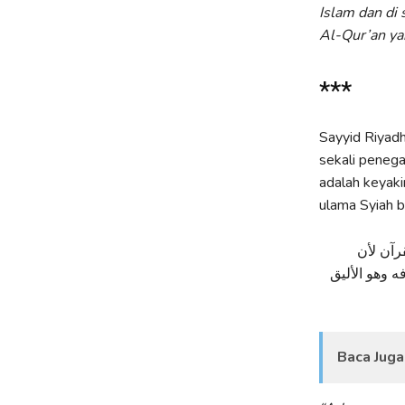
Islam dan di
Al-Qur’an yan
***
Sayyid Riyadh
sekali peneg
adalah keyaki
ulama Syiah b
قرآن لأن
 وهو الأليق
Baca Juga