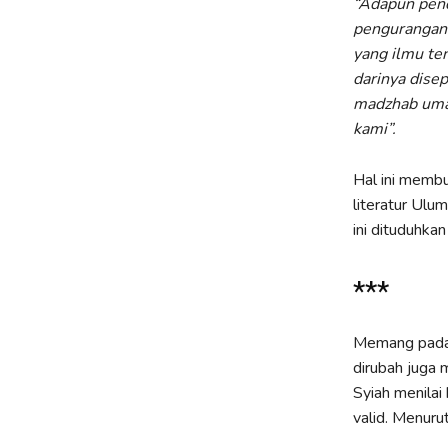
“Adapun pen
pengurangann
yang ilmu te
darinya dise
madzhab umat
kami”.
Hal ini membu
literatur Ulu
ini dituduhkan
***
Memang pada 
dirubah juga 
Syiah menilai
valid. Menuru