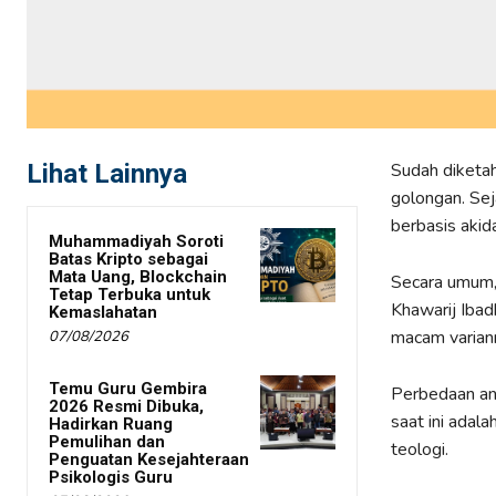
Lihat Lainnya
Sudah diketa
golongan. Se
berbasis akida
Muhammadiyah Soroti
Batas Kripto sebagai
Mata Uang, Blockchain
Secara umum, 
Tetap Terbuka untuk
Khawarij Iba
Kemaslahatan
macam varian
07/08/2026
Temu Guru Gembira
Perbedaan ant
2026 Resmi Dibuka,
saat ini adala
Hadirkan Ruang
Pemulihan dan
teologi.
Penguatan Kesejahteraan
Psikologis Guru