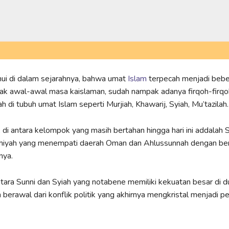
hui di dalam sejarahnya, bahwa umat
Islam
terpecah menjadi beb
jak awal-awal masa kaislaman, sudah nampak adanya firqoh-firqo
h di tubuh umat Islam seperti Murjiah, Khawarij, Syiah, Mu’tazilah.
di antara kelompok yang masih bertahan hingga hari ini addalah S
dhiyah yang menempati daerah Oman dan Ahlussunnah dengan be
nya.
ara Sunni dan Syiah yang notabene memiliki kekuatan besar di d
h berawal dari konflik politik yang akhirnya mengkristal menjadi 