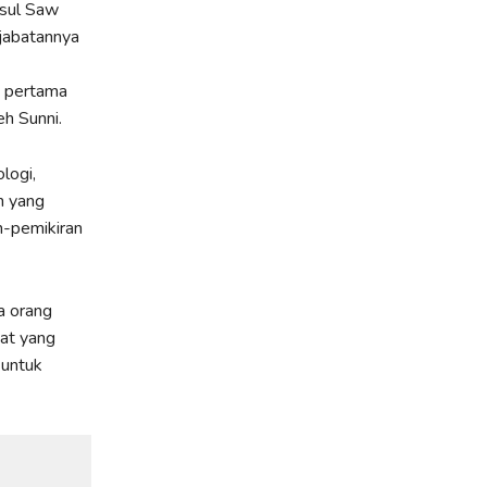
asul Saw
jabatannya
g pertama
h Sunni.
logi,
h yang
-pemikiran
a orang
at yang
 untuk