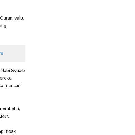
uran, yaitu
ang
im
 Nabi Syuaib
ereka.
ka mencari
 membahu,
gkar.
pi tidak