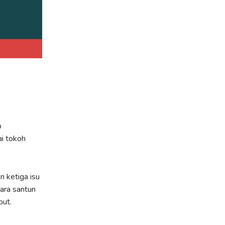
p
ai tokoh
 ketiga isu
ara santun
but.