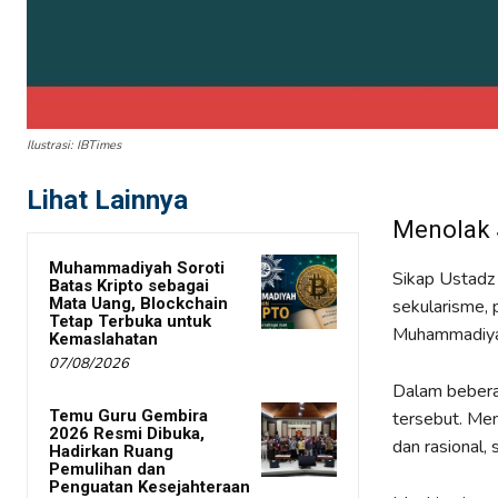
Ilustrasi: IBTimes
Lihat Lainnya
Menolak S
Muhammadiyah Soroti
Sikap Ustadz
Batas Kripto sebagai
Mata Uang, Blockchain
sekularisme, 
Tetap Terbuka untuk
Muhammadiyah
Kemaslahatan
07/08/2026
Dalam bebera
Temu Guru Gembira
tersebut. Me
2026 Resmi Dibuka,
dan rasional,
Hadirkan Ruang
Pemulihan dan
Penguatan Kesejahteraan