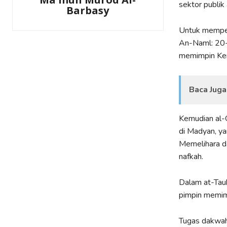
sektor publik 
Barbasy
Untuk memper
An-Naml: 20-
memimpin Ker
Baca Juga
Kemudian al-Q
di Madyan, ya
Memelihara d
nafkah.
Dalam at-Tau
pimpin memimp
Tugas dakwah 