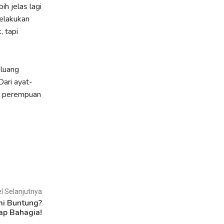
h jelas lagi
elakukan
, tapi
eluang
Dari ayat-
an perempuan
el Selanjutnya
mi Buntung?
ap Bahagia!