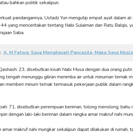
atau bahkan politik sekalipun.
kuat pandangannya, Ustadz Yun mengutip empat ayat dalam al-Q
44 yang menceritakan tentang Nabi Sulaiman dan Ratu Balqis, y
ajaan Saba.
:
A. M Fatwa: Saya Menghayati Pancasila, Maka Saya Musl
ashash: 23, disebutkan kisah Nabi Musa dengan dua orang putri
ng tengah menunggu giliran menimba air untuk minuman ternak m
an memberi minum ternak termasuk pekerjaan publik dalam rang
bah: 71, disebutkan perempuan beriman, tolong menolong, bahu
in dengan laki-laki beriman dalam rangka amar makruf nahi mun
amar makruf nahi mungkar sekalipun dapat dilakukan di rumah, ta