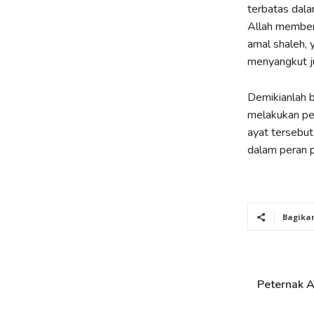
terbatas dala
Allah member
amal shaleh, 
menyangkut ju
Demikianlah 
melakukan per
ayat tersebut
dalam peran 
Bagika
Peternak A