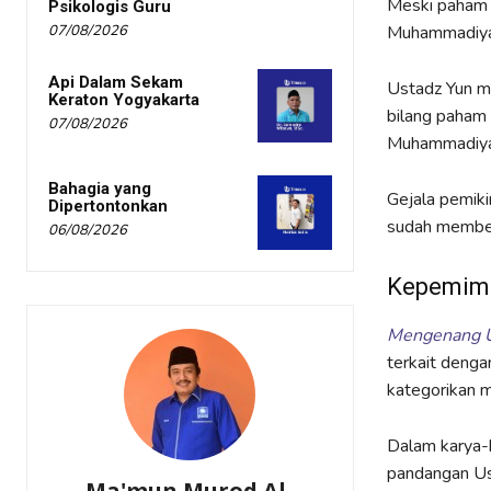
Meski paham 
Psikologis Guru
07/08/2026
Muhammadiya
Api Dalam Sekam
Ustadz Yun m
Keraton Yogyakarta
bilang paham
07/08/2026
Muhammadiya
Bahagia yang
Gejala pemiki
Dipertontonkan
sudah memberi
06/08/2026
Kepemim
Mengenang U
terkait denga
kategorikan m
Dalam karya-k
pandangan Us
Ma'mun Murod Al-