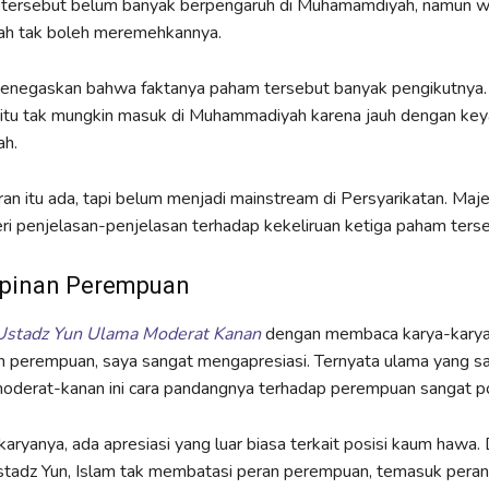
tersebut belum banyak berpengaruh di Muhamamdiyah, namun w
h tak boleh meremehkannya.
enegaskan bahwa faktanya paham tersebut banyak pengikutnya.
 itu tak mungkin masuk di Muhammadiyah karena jauh dengan key
h.
ran itu ada, tapi belum menjadi mainstream di Persyarikatan. Majel
 penjelasan-penjelasan terhadap kekeliruan ketiga paham terse
pinan Perempuan
stadz Yun Ulama Moderat Kanan
dengan membaca karya-karya
n perempuan, saya sangat mengapresiasi. Ternyata ulama yang s
oderat-kanan ini cara pandangnya terhadap perempuan sangat pos
aryanya, ada apresiasi yang luar biasa terkait posisi kaum hawa.
tadz Yun, Islam tak membatasi peran perempuan, temasuk peran