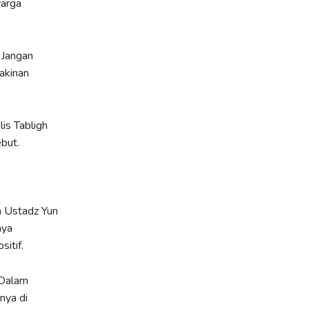
arga
 Jangan
akinan
is Tabligh
but.
 Ustadz Yun
aya
itif.
 Dalam
nya di