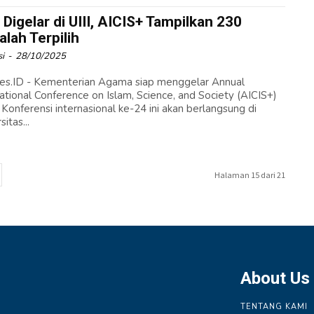
 Digelar di UIII, AICIS+ Tampilkan 230
lah Terpilih
i
-
28/10/2025
es.ID - Kementerian Agama siap menggelar Annual
national Conference on Islam, Science, and Society (AICIS+)
 Konferensi internasional ke-24 ini akan berlangsung di
sitas...
Halaman 15 dari 21
About Us
TENTANG KAMI