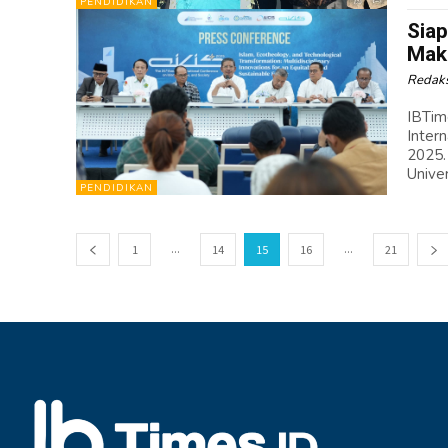
PENDIDIKAN
Siap
Maka
Redaks
IBTim
Inter
2025.
Univer
PENDIDIKAN
...
...
1
14
15
16
21