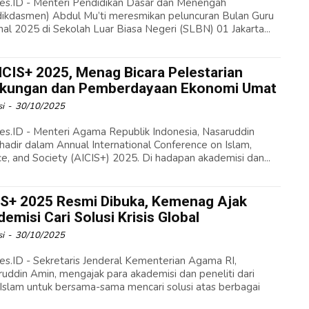
es.ID - Menteri Pendidikan Dasar dan Menengah
ikdasmen) Abdul Mu’ti meresmikan peluncuran Bulan Guru
nal 2025 di Sekolah Luar Biasa Negeri (SLBN) 01 Jakarta...
ICIS+ 2025, Menag Bicara Pelestarian
gkungan dan Pemberdayaan Ekonomi Umat
i
-
30/10/2025
es.ID - Menteri Agama Republik Indonesia, Nasaruddin
hadir dalam Annual International Conference on Islam,
ce, and Society (AICIS+) 2025. Di hadapan akademisi dan...
IS+ 2025 Resmi Dibuka, Kemenag Ajak
emisi Cari Solusi Krisis Global
i
-
30/10/2025
es.ID - Sekretaris Jenderal Kementerian Agama RI,
uddin Amin, mengajak para akademisi dan peneliti dari
 Islam untuk bersama-sama mencari solusi atas berbagai
.