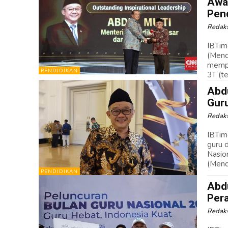
Awa
Pend
Redaks
IBTim
(Mend
mempe
PENDIDIKAN
3T (te
Abd
Guru
Redaks
IBTim
guru 
Nasio
(Mend
PENDIDIKAN
Abd
Pera
Redaks