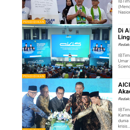
IBTim
(Mend
Nasio
PENDIDIKAN
Di A
Lin
Redaks
IBTim
Umar 
Scien
PENDIDIKAN
AIC
Akad
Redaks
IBTim
Kamar
dunia
krisis..