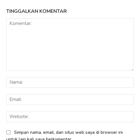
TINGGALKAN KOMENTAR
Komentar:
Na
Ema
Web
Simpan nama, email, dan situs web saya di browser ini
untuk lain kali saya berkomentar.