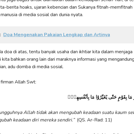
ta-berita hoaks, ujaran kebencian dan Sukanya fitnah-memfitnah 
anusia di media sosial dan dunia nyata.
:
Doa Mengenakan Pakaian Lengkap dan Artinya
da doa di atas, tentu banyak usaha dan ikhtiar kita dalam menjaga
ri kita bahkan orang lain dari maraknya informasi yang mengandun
ian, adu domba di media sosial.
firman Allah Swt:
يِّرُ مَا بِقَوْمٍ حَتّٰى يُغَيِّرُوْا مَا بِاَنْفُسِهِمْۗ
ngguhnya Allah tidak akan mengubah keadaan suatu kaum s
bah keadaan diri mereka sendiri
.”
(QS. Ar-Rad: 11)