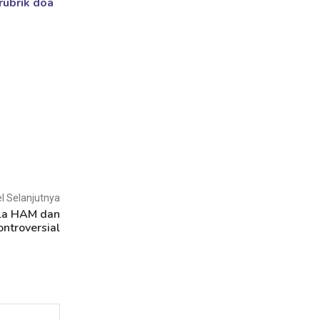
rubrik doa
el Selanjutnya
la HAM dan
ntroversial