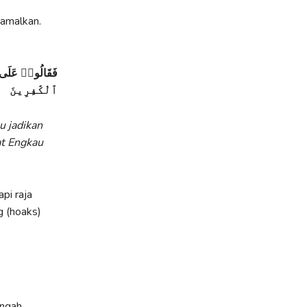
 amalkan.
فَقَالُوا۟ عَلَى ٱللَّه
ٱلْكَٰفِرِينَ
u jadikan
at Engkau
pi raja
g (hoaks)
engah