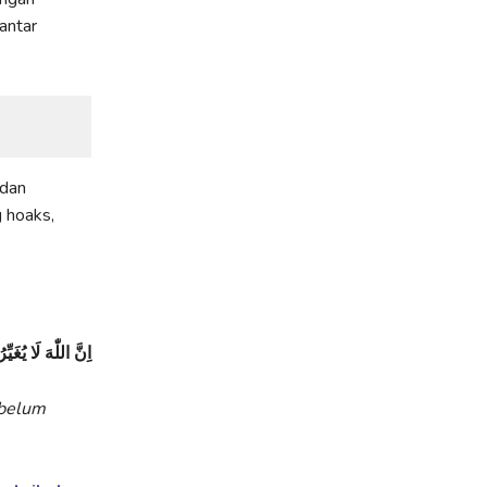
antar
 dan
g hoaks,
اِنَّ اللّٰهَ لَا يُغَ
ebelum