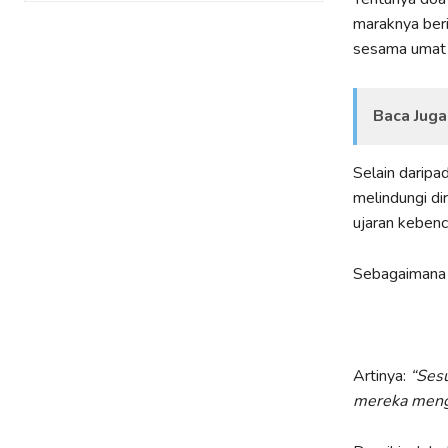
maraknya beri
sesama umat m
Baca Juga
Selain daripa
melindungi di
ujaran kebenc
Sebagaimana 
Artinya:
“
Sesu
mereka mengu