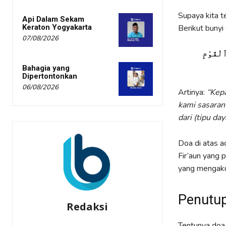
Supaya kita t
Api Dalam Sekam
Keraton Yogyakarta
Berikut bunyi
07/08/2026
ٱلْقَوْمِ
Bahagia yang
Dipertontonkan
06/08/2026
Artinya:
“Kepa
kami sasaran
dari (tipu da
Doa di atas a
Fir’aun yang
yang mengaku 
Penutu
Redaksi
Tentunya doa 