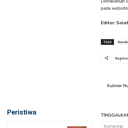
Demikianlah d
pada website
Editor: Sole
TAGS
Doa Ke
Bagika
Kuliner 
Peristiwa
TINGGALKA