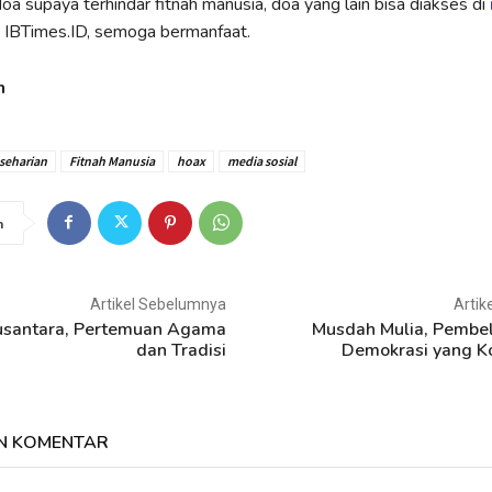
oa supaya terhindar fitnah manusia, doa yang lain bisa diakses di
 IBTimes.ID, semoga bermanfaat.
h
seharian
Fitnah Manusia
hoax
media sosial
n
Artikel Sebelumnya
Artik
Nusantara, Pertemuan Agama
Musdah Mulia, Pembe
dan Tradisi
Demokrasi yang Ko
N KOMENTAR