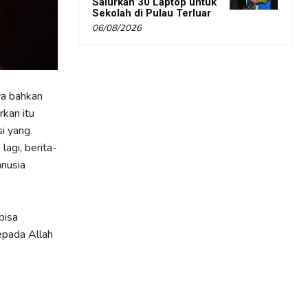
Salurkan 30 Laptop untuk
Sekolah di Pulau Terluar
06/08/2026
ya bahkan
rkan itu
si yang
lagi, berita-
anusia
bisa
epada Allah