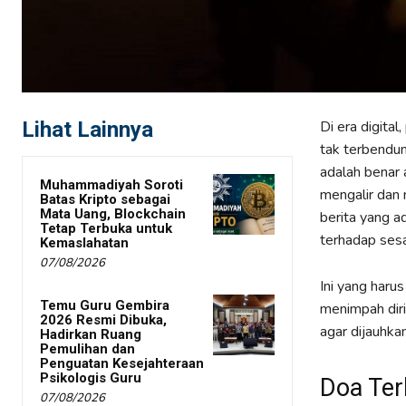
Lihat Lainnya
Di era digita
tak terbendun
adalah benar 
Muhammadiyah Soroti
mengalir dan
Batas Kripto sebagai
Mata Uang, Blockchain
berita yang a
Tetap Terbuka untuk
terhadap ses
Kemaslahatan
07/08/2026
Ini yang haru
Temu Guru Gembira
menimpah diri
2026 Resmi Dibuka,
agar dijauhka
Hadirkan Ruang
Pemulihan dan
Penguatan Kesejahteraan
Psikologis Guru
Doa Ter
07/08/2026