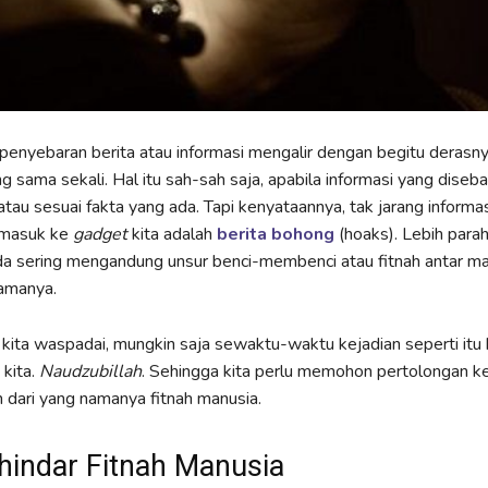
l, penyebaran berita atau informasi mengalir dengan begitu derasn
g sama sekali. Hal itu sah-sah saja, apabila informasi yang diseba
atau sesuai fakta yang ada. Tapi kenyataannya, tak jarang informa
 masuk ke
gadget
kita adalah
berita bohong
(hoaks). Lebih parah 
da sering mengandung unsur benci-membenci atau fitnah antar m
amanya.
s kita waspadai, mungkin saja sewaktu-waktu kejadian seperti itu 
 kita.
Naudzubillah
. Sehingga kita perlu memohon pertolongan k
n dari yang namanya fitnah manusia.
hindar Fitnah Manusia