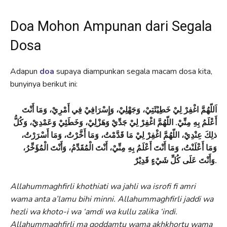
Doa Mohon Ampunan dari Segala
Dosa
Adapun
doa
supaya diampunkan segala macam dosa kita,
bunyinya berikut ini:
اَللّهُمَّ اغْفِرْ لِيْ خَطِيْئَتِيْ، وَجَهْلِيْ، وَإِسْرَافِيْ فِي أَمْرِيْ، وَمَا أَنْتَ
أَعْلَمُ بِهِ مِنِّيْ. اللّهُمَّ اغْفِرْ لِيْ جَدِّيْ وَهَزْلِيْ، وَخَطَئِيْ وَعَمْدِيْ، وَكُلُّ
ذلِكَ عِنْدِيْ، اللّهُمَّ اغْفِرْ لِيْ مَا قَدَّمْتُ، وَمَا أَخَّرْتُ، وَمَا أَسْرَرْتُ،
وَمَا أَعْلَنْتُ، وَمَا أَنْتَ أَعْلَمُ بِهِ مِنِّيْ، أَنْتَ الْمُقَدِّمُ، وَأَنْتَ الْمُؤَخِّرُ،
وَأَنْتَ عَلَى كُلِّ شَيْءٍ قَدِيْرٌ.
Allahummaghfirli khothiati wa jahli wa isrofi fi amri
wama anta a’lamu bihi minni. Allahummaghfirli jaddi wa
hezli wa khoto-i wa ‘amdi wa kullu zalika ‘indi.
Allahummaghfirli ma qoddamtu wama akhkhortu wama