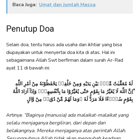
Baca Juga:
Umat dan Jumlah Massa
Penutup Doa
Selain doa, tentu harus ada usaha dan ikhtiar yang bisa
diupayakan untuk menyertai doa kita di atas. Hal ini
sebagaimana Allah Swt berfirman dalam surah Ar-Rad
ayat 11 di bawah ini:
لَهٗ مُعَقِّبٰتٌ مِّنْۢ بَيْنِ يَدَيْهِ وَمِنْ خَلْفِهٖ يَحْفَظُوْنَهٗ مِنْ اَمْرِ اللّٰهِ
ۗاِنَّ اللّٰهَ لَا يُغَيِّرُ مَا بِقَوْمٍ حَتّٰى يُغَيِّرُوْا مَا بِاَنْفُسِهِمْۗ وَاِذَآ اَرَادَ اللّٰهُ
بِقَوْمٍ سُوْۤءًا فَلَا مَرَدَّ لَهٗ ۚوَمَا لَهُمْ مِّنْ دُوْنِهٖ مِنْ وَّالٍ
Artinya:
“Baginya (manusia) ada malaikat-malaikat yang
selalu menjaganya bergiliran, dari depan dan
belakangnya. Mereka menjaganya atas perintah Allah.
Sesungguhnya Allah tidak akan mengubah keadaan