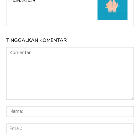
05/02/2024
TINGGALKAN KOMENTAR
Komentar:
Na
Ema