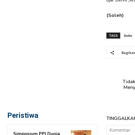
ujar Benni Se
(Soleh)
TAGS
buku
Bagika
Tidak
Meny
Peristiwa
TINGGALKA
Simposium PPI Dunia