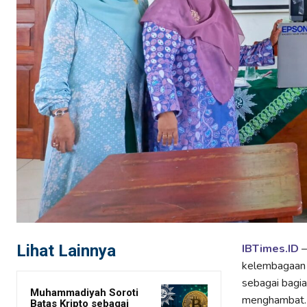
Lihat Lainnya
IBTimes.ID
–
kelembagaan d
sebagai bagia
Muhammadiyah Soroti
menghambat. 
Batas Kripto sebagai