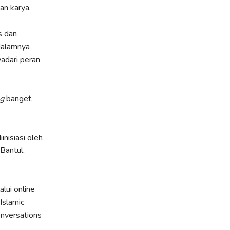
an karya.
s dan
 dalamnya
adari peran
g
banget.
nisiasi oleh
Bantul,
lui online
Islamic
Conversations