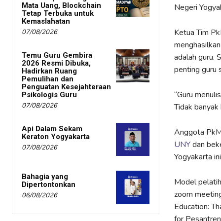
Mata Uang, Blockchain
Negeri Yogya
Tetap Terbuka untuk
Kemaslahatan
Ketua Tim PkM
07/08/2026
menghasilkan 
Temu Guru Gembira
adalah guru. 
2026 Resmi Dibuka,
penting guru 
Hadirkan Ruang
Pemulihan dan
Penguatan Kesejahteraan
“Guru menulis
Psikologis Guru
07/08/2026
Tidak banyak 
Api Dalam Sekam
Anggota PkM D
Keraton Yogyakarta
UNY
dan beke
07/08/2026
Yogyakarta in
Bahagia yang
Model pelatih
Dipertontonkan
zoom meeting. 
06/08/2026
Education: Tha
for Pesantren