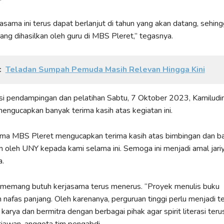
sama ini terus dapat berlanjut di tahun yang akan datang, sehin
ang dihasilkan oleh guru di MBS Pleret,” tegasnya.
:
Teladan Sumpah Pemuda Masih Relevan Hingga Kini
si pendampingan dan pelatihan Sabtu, 7 Oktober 2023, Kamiludin
ngucapkan banyak terima kasih atas kegiatan ini.
ama MBS Pleret mengucapkan terima kasih atas bimbingan dan b
an oleh UNY kepada kami selama ini. Semoga ini menjadi amal jar
a.
 memang butuh kerjasama terus menerus. “Proyek menulis buku
afas panjang. Oleh karenanya, perguruan tinggi perlu menjadi t
karya dan bermitra dengan berbagai pihak agar spirit literasi teru