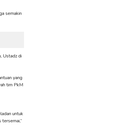
gga semakin
, Ustadz di
antuan yang
iyah tim PkM
eladan untuk
s tersemai,”