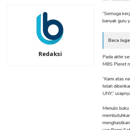
“Semoga kerja
banyak guru y
Baca Juga
Redaksi
Pada akhir se
MBS Pleret me
“Kami atas n
telah diberik
UNY,” ucapny
Menulis buku
membutuhkan n
menghasilkan 