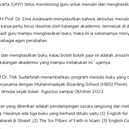
karta (UNY) terus mendorong guru untuk menulis dan menghasilk
 Prof. Dr. Erna Andriyanti menyebutkan bahwa, aktivitas menuli
karya perlu terus disemai oleh kalangan akademisi, termasuk di
Saat guru mampu menghasilkan buku, maka ini ia sebenarnya meny
sebagai agen perubahan.
 dan menghasilkan buku, kalau boleh boleh jujur ini adalah
amazin
kalangan akademisi yang mampu melakukan ini,” ujarnya.
r. Titik Sudartinah menambahkan, program menulis buku yang dii
rjasama dengan Muhammadiyah Boarding School (MBS) Pleret, 
i dimulai sejak bulan Agustus sampai Oktober 2023.
an yang diberikan adalah pendampingan secara langsung dan mela
Hasilnya ada tiga buku yang berhasil ditulis yaitu (1) Englsih for 
harah & Shalat; (2) The Six Pillars of Faith in Islam; (3) English 
.