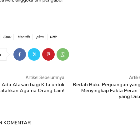
tiawan, anggota tim pengabdi.
Guru
Menulis
pkm
UNY
n
Artikel Sebelumnya
Artik
 Ada Alasan bagi Kita untuk
Bedah Buku Perjuangan yang
alahkan Agama Orang Lain!
Menyingkap Fakta Peran 
yang Dis
N KOMENTAR